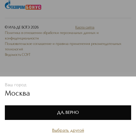
для разных типов и тонов кожи.
Подробнее
© ИЛЬ ДЕ БОТЭ
2026
Карта сайта
Политика в отношении обработки персональных данных и
конфиденциальности
Пользовательское соглашение и правила применения рекомендательных
технологий
Ведомость СОУТ
Ваш город
В КОРЗИНУ
КУПИТЬ СЕЙЧАС
Москва
Мы используем cookie-файлы и сервисы веб-аналитики. Они
необходимы для улучшения работы сайта. Подробнее –
OK
в
Политике конфиденциальности
ДА, ВЕРНО
Выбрать другой
Главная
Каталог
Избранное
Профиль
Корзина