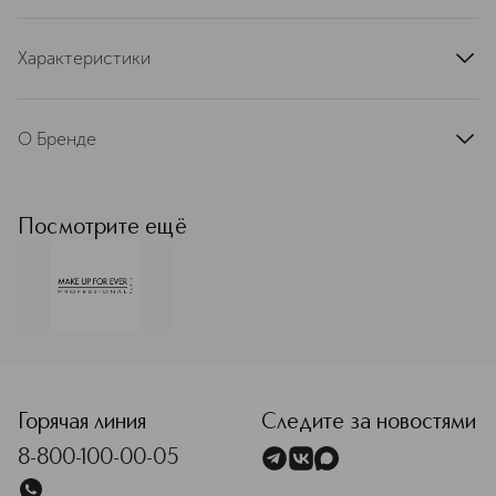
Характеристики
артикул
I000475112SEL
О Бренде
MAKE UP FOR EVER (Мейк Ап
Форевер) – французский бренд,
созданный профессиональным
Посмотрите ещё
визажистом Дани Санц в 1984. Она
объединила свой опыт и творческое
видение, чтобы создать бренд,
подходящий как профессиональным
визажистам, так и для
повседневного макияжа —
<p class="MsoNormal"><span style="font-size: 12.0pt; line
доступный каждому. Сегодня MAKE
UP FOR EVER — это коллектив
визажистов, причастных к созданию
Горячая линия
Следите за новостями
каждого продукта. С 2002 года
8-800-100-00-05
бренд запустил сеть собственных
академий по всему миру — от