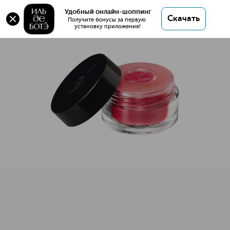
Оригинал 💯 STARLIT POWDER Сверкающая
Удобный онлайн-шоппинг
Скачать
пудра для глаз купить в интернет магазине ИЛЬ
Получите бонусы за первую 
установку приложения!
ДЕ БОТЭ с доставкой.
STARLIT POWDER Сверкающая пудра для глаз
Описание
Характеристики