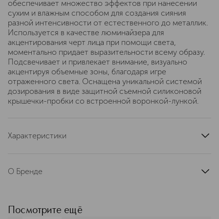
обеспечивает множество эффектов при нанесении
сухим и влажным способом для создания сияния
разной интенсивности от естественного до металлик.
Используется в качестве люминайзера для
акцентирования черт лица при помощи света,
моментально придает выразительности всему образу.
Подсвечивает и привлекает внимание, визуально
акцентируя объемные зоны, благодаря игре
отраженного света. Оснащена уникальной системой
дозирования в виде защитной съемной силиконовой
крышечки-пробки со встроенной воронкой-лункой.
Характеристики
артикул
I000090508
О Бренде
MAKE UP FOR EVER (Мейк Ап
Форевер) – французский бренд,
созданный профессиональным
Посмотрите ещё
визажистом Дани Санц в 1984. Она