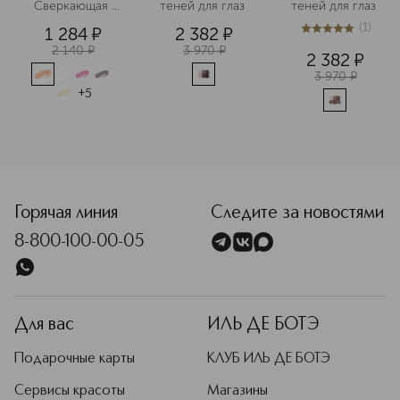
Сверкающая 
теней для глаз 
теней для глаз 
индустрии. Легендарные кисти
пудра для глаз
Artisan создаются вручную, проходят
(
1
)
1 284
¤
2 382
¤
5
из
5
1
25 этапов производства и
2 140
¤
3 970
¤
2 382
¤
разрабатываются при участии
3 970
¤
визажистов. Кроме того, бренд
+
5
запустил проект Pro Collective:
объединение 40 ведущих
визажистов со всего мира, которые
помогают разрабатывать новые
продукты, подбирать оттенки и
<p class="MsoNormal"><span style="font-size: 12.0pt; lin
совершенствовать техники макияжа
для разных типов и тонов кожи.
Горячая линия
Следите за новостями
Подробнее
8-800-100-00-05
Для вас
ИЛЬ ДЕ БОТЭ
Подарочные карты
КЛУБ ИЛЬ ДЕ БОТЭ
Сервисы красоты
Магазины