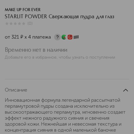
MAKE UP FOR EVER
STARLIT POWDER Сверкающая пудра для глаз
(
0
)
0
из
5
0
от
321
¤
х 4 платежа
Временно нет в наличии
Добавьте его в избранное, чтобы узнать о поступлении
Описание
Инновационная формула легендарной рассыпчатой
перламутровой пудры создана исключительно из
высокоотражающего перламутра, мгновенно создает
эффект нежного радужного сияния и свечения
здоровой кожи. Нежнейшая и невесомая текстура и
концентрация сияния в одной маленькой баночке