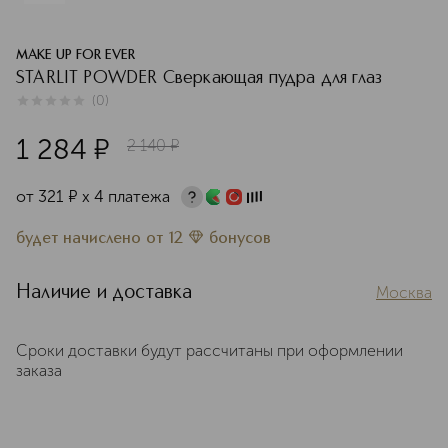
MAKE UP FOR EVER
STARLIT POWDER Сверкающая пудра для глаз
(
0
)
0
из
5
0
1 284
¤
2 140
¤
от
321
¤
х 4 платежа
будет начислено
от
12
бонусов
Наличие и доставка
Москва
Сроки доставки будут рассчитаны при оформлении
заказа