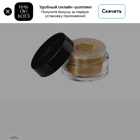
Оригинал 💯 STARLIT POWDER Сверкающая
Удобный онлайн-шоппинг
Скачать
пудра для глаз купить в интернет магазине ИЛЬ
Получите бонусы за первую 
установку приложения!
ДЕ БОТЭ с доставкой.
STARLIT POWDER Сверкающая пудра для глаз
Описание
Характеристики
-40%