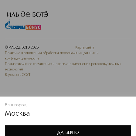
© ИЛЬ ДЕ БОТЭ
2026
Карта сайта
Политика в отношении обработки персональных данных и
конфиденциальности
Пользовательское соглашение и правила применения рекомендательных
технологий
Ведомость СОУТ
Ваш город
В КОРЗИНУ
КУПИТЬ СЕЙЧАС
Москва
Мы используем cookie-файлы и сервисы веб-аналитики. Они
необходимы для улучшения работы сайта. Подробнее –
OK
в
Политике конфиденциальности
ДА, ВЕРНО