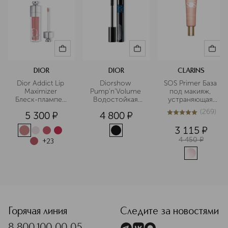
DIOR
DIOR
CLARINS
Dior Addict Lip 
Diorshow 
SOS Primer База 
Maximizer 
Pump'n'Volume 
под макияж, 
Блеск-плампер 
Водостойкая 
устраняющая 
для губ
тушь для 
следы 
(
269
)
5 300
¤
4 800
¤
ресниц
усталости
4.9
из
5
269
3 115
¤
4 450
¤
+
23
<p class="MsoNormal"><span style="font-size: 12.0pt; lin
Горячая линия
Следите за новостями