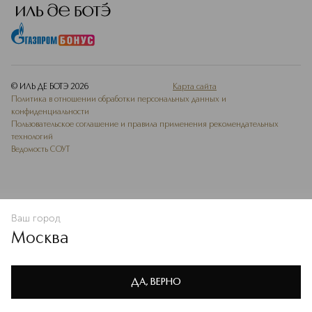
© ИЛЬ ДЕ БОТЭ
2026
Карта сайта
Политика в отношении обработки персональных данных и
конфиденциальности
Пользовательское соглашение и правила применения рекомендательных
технологий
Ведомость СОУТ
Ваш город
В КОРЗИНУ
КУПИТЬ СЕЙЧАС
Москва
Мы используем cookie-файлы и сервисы веб-аналитики. Они
необходимы для улучшения работы сайта. Подробнее –
OK
в
Политике конфиденциальности
ДА, ВЕРНО