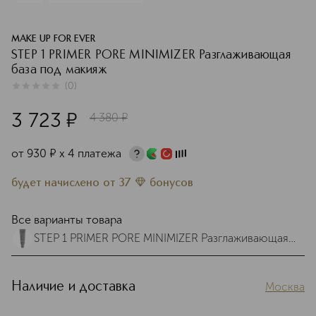
MAKE UP FOR EVER
STEP 1 PRIMER PORE MINIMIZER Разглаживающая
база под макияж
(
0
)
0
из
5
0
3 723
¤
4 380
¤
от
930
¤
х 4 платежа
будет начислено
от
37
бонусов
Все варианты товара
STEP 1 PRIMER PORE MINIMIZER Разглаживающая
база под макияж
Наличие и доставка
Москва