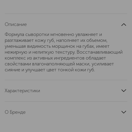
Описание
Формула сыворотки мгновенно увлажняет и
разглаживает кожу губ, наполняет их объемом,
уменьшая видимость морщинок на губах, имеет
нежирную и нелипкую текстуру. Восстанавливающий
комплекс из активных ингредиентов обладает
свойствами влагонаполняющей маски, усиливает
сияние и улучшает цвет тонкой кожи губ.
Характеристики
эффект
увлажнение, увлажнение
артикул
MUFEI000035800
О Бренде
MAKE UP FOR EVER (Мейк Ап
Форевер) – французский бренд,