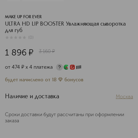
MAKE UP FOR EVER
ULTRA HD LIP BOOSTER Увлажняющая сыворотка
для губ
(
0
)
0
из
5
0
1 896
¤
3 160
¤
от
474
¤
х 4 платежа
будет начислено
от
18
бонусов
Наличие и доставка
Москва
Сроки доставки будут рассчитаны при оформлении
заказа