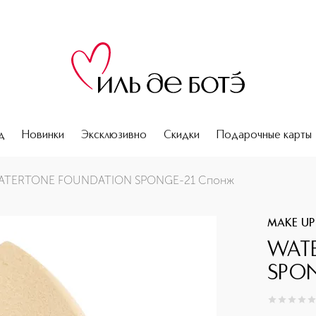
д
Новинки
Эксклюзивно
Скидки
Подарочные карты
ATERTONE FOUNDATION SPONGE-21 Спонж
MAKE UP
WAT
SPON
0
из
5
0