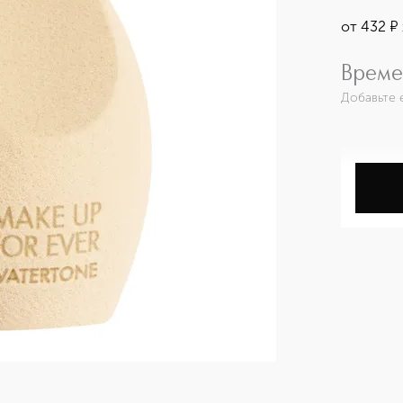
от
432
¤
Време
Добавьте 