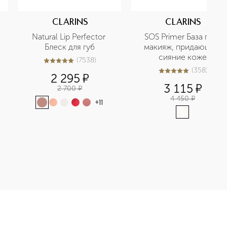
CLARINS
CLARINS
Natural Lip Perfector 
SOS Primer База под 
Блеск для губ
макияж, придающая 
сияние коже
(
7538
)
5
из
5
7538
(
358
)
5
из
5
358
2 295
¤
3 115
¤
2 700
¤
4 450
¤
+
11