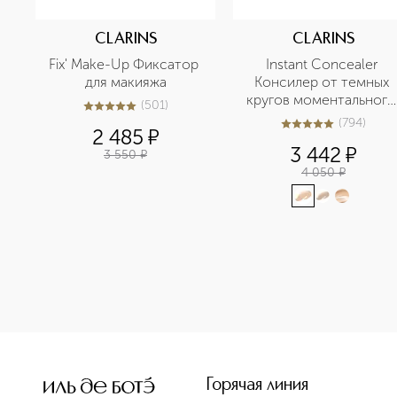
CLARINS
CLARINS
Fix' Make-Up Фиксатор 
Instant Concealer 
для макияжа
Консилер от темных 
кругов моментального 
(
501
)
5
из
5
501
действия SPF15
(
794
)
5
из
5
794
2 485
¤
3 442
¤
3 550
¤
4 050
¤
Горячая линия