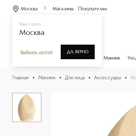
Москва
Магазины
Покупателям
Ваш город
Москва
ДА, ВЕРНО
Выбрать другой
Каталог
Бренды
Парфюмерия
Макияж
Ухо
WATERTONE FOUNDATION SPONGE-21 Спонж
Главная
•
Макияж
•
Для лица
•
Аксессуары
•
W