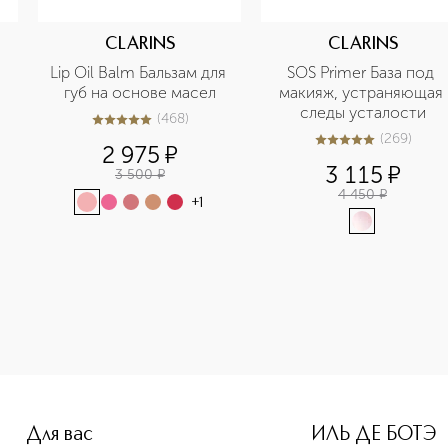
CLARINS
CLARINS
Lip Oil Balm Бальзам для 
SOS Primer База под 
губ на основе масел
макияж, устраняющая 
следы усталости
(
468
)
4.9
из
5
468
(
269
)
4.9
из
5
269
2 975
¤
3 115
¤
3 500
¤
4 450
¤
+
1
Для вас
ИЛЬ ДЕ БОТЭ