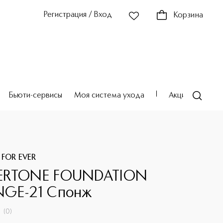
Регистрация / Вход
Корзина
Бьюти-сервисы
Моя система ухода
Акции
Театр
 FOR EVER
ERTONE FOUNDATION
GE-21 Спонж
(
0
)