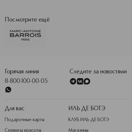
Marc-Antoine Barrois — французский
бренд, объединивший эстетику
высокой моды и нишевой
Посмотрите ещё
парфюмерии. Изначально бренд
начинался как ателье по пошиву
мужской одежды на заказ, но с 2016
года направление дополнилось
производством парфюмерии. Все
ароматы создаются в
<p class="MsoNormal"><span style="font-size: 12.0pt; lin
сотрудничестве с парфюмером
Квентином Бишем: он умело
сочетает классические
Горячая линия
Следите за новостями
парфюмерные аккорды с
8-800-100-00-05
инновационными молекулами,
создавая композиции с глубоким,
многослойным звучанием.
Подробнее
Для вас
ИЛЬ ДЕ БОТЭ
Подарочные карты
КЛУБ ИЛЬ ДЕ БОТЭ
Сервисы красоты
Магазины