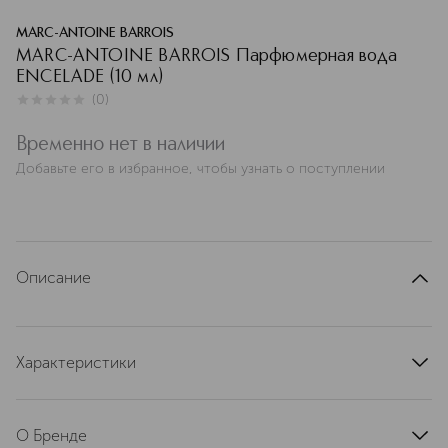
MARC-ANTOINE BARROIS
MARC-ANTOINE BARROIS Парфюмерная вода
ENCELADE (10 мл)
(
0
)
0
из
5
0
Временно нет в наличии
Добавьте его в избранное, чтобы узнать о поступлении
Описание
Характеристики
артикул
R-MABE10SET
О Бренде