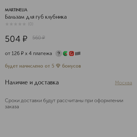
MARTINELIA
Бальзам для губ клубника
(
0
)
0
из
5
0
504
¤
560
¤
от
126
¤
х 4 платежа
будет начислено
от
5
бонусов
Наличие и доставка
Москва
Сроки доставки будут рассчитаны при оформлении
заказа