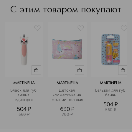
С этим товаром покупают
MARTINELIA
MARTINELIA
MARTINELIA
Блеск для губ 
Детская 
Бальзам для губ 
вишня 
косметичка на 
банан
единорог
молнии розовая
504
¤
504
¤
630
¤
560
¤
560
¤
700
¤
<p class="MsoNormal"><span style="font-size: 12.0pt; line