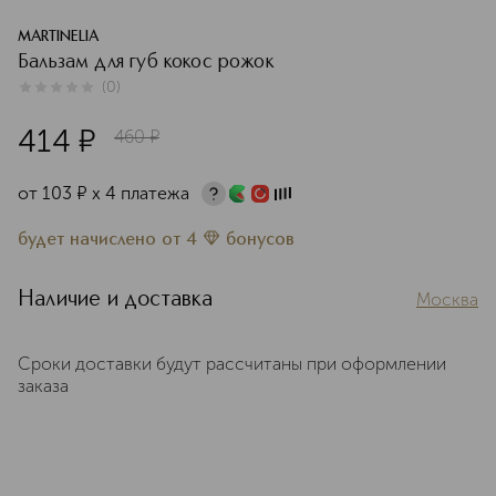
MARTINELIA
Бальзам для губ кокос рожок
(
0
)
0
из
5
0
414
¤
460
¤
от
103
¤
х 4 платежа
будет начислено
от
4
бонусов
Наличие и доставка
Москва
Сроки доставки будут рассчитаны при оформлении
заказа