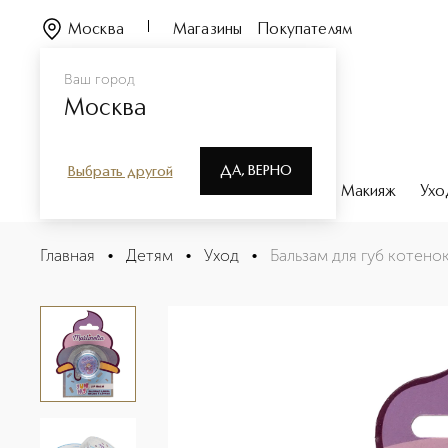
Москва
Магазины
Покупателям
Ваш город
Москва
ДА, ВЕРНО
Выбрать другой
Каталог
Бренды
Парфюмерия
Макияж
Ухо
Бальзам для губ котенок
Главная
•
Детям
•
Уход
•
Бальзам для губ котено
Описание
Характеристики