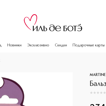
д
Новинки
Эксклюзивно
Скидки
Подарочные карты
к
MARTINE
Баль
0
из
5
0