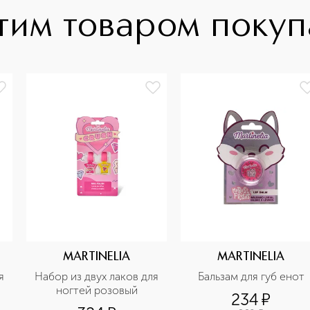
тим товаром поку
MARTINELIA
MARTINELIA
 
Набор из двух лаков для 
Бальзам для губ енот
ногтей розовый
234
¤