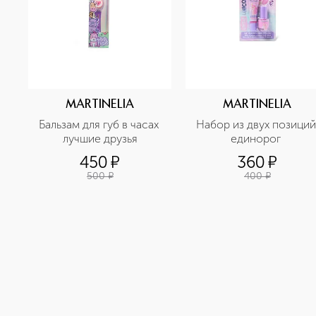
MARTINELIA
MARTINELIA
Бальзам для губ в часах 
Набор из двух позиций 
лучшие друзья
единорог 
450
¤
360
¤
500
¤
400
¤