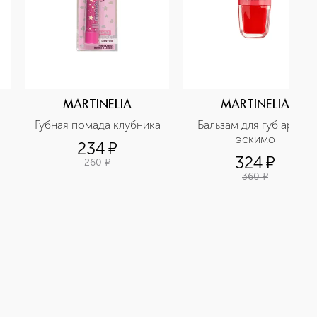
MARTINELIA
MARTINELIA
Губная помада клубника
Бальзам для губ арбуз 
эскимо
234
¤
324
¤
260
¤
360
¤