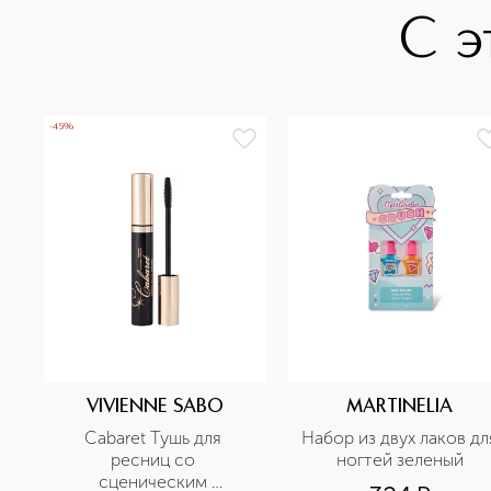
С э
-45%
VIVIENNE SABO
MARTINELIA
Сabaret Тушь для 
Набор из двух лаков для
ресниц со 
ногтей зеленый
сценическим 