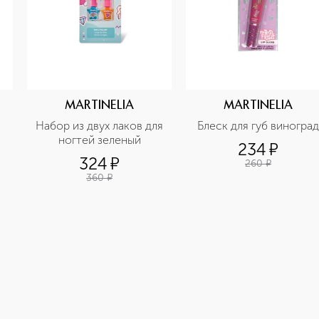
MARTINELIA
MARTINELIA
Набор из двух лаков для 
Блеск для губ виноград
ногтей зеленый
234
¤
324
¤
260
¤
360
¤