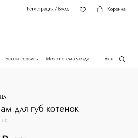
Регистрация / Вход
Корзина
Бьюти-сервисы
Моя система ухода
Акции
Театр
LIA
зам для губ котенок
(
0
)