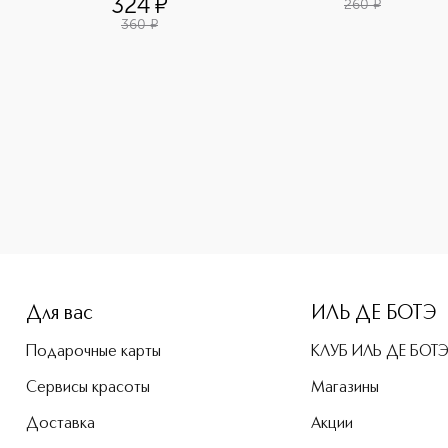
324
¤
260
¤
360
¤
-height: 107%; color: #00b0f0;">Бальзам для губ котенок пр
Для вас
ИЛЬ ДЕ БОТЭ
Подарочные карты
КЛУБ ИЛЬ ДЕ БОТ
Сервисы красоты
Магазины
Доставка
Акции