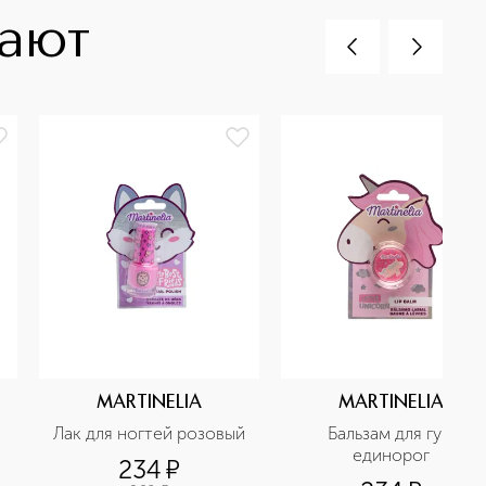
пают
MARTINELIA
MARTINELIA
Лак для ногтей розовый
Бальзам для губ 
единорог
234
¤