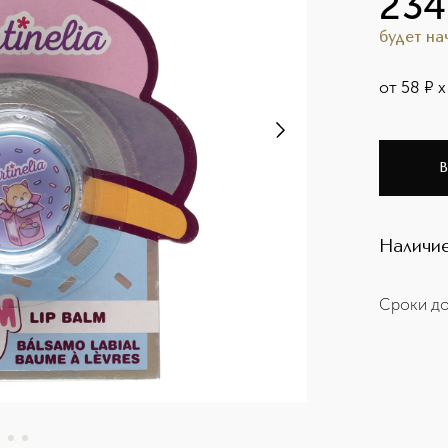
234
будет н
от
58
¤
х
В
Наличие
Сроки до