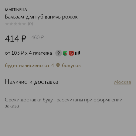
MARTINELIA
Бальзам для губ ваниль рожок
(
0
)
0
из
5
0
414
¤
460
¤
от
103
¤
х 4 платежа
будет начислено
от
4
бонусов
Наличие и доставка
Москва
Сроки доставки будут рассчитаны при оформлении
заказа