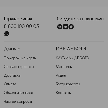
взрослые роли. Martinelia — часть
<p class="MsoNormal"><span style="font-size: 12.0pt; lin
семьи Aquarius Cosmetic SLU, лидера
косметической отрасли Испании.
Компания родилась в 1995 году, и с
Горячая линия
Следите за новостями
тех пор ее приоритет —
8-800-100-00-05
безопасность и высокое качество
продукции.
Подробнее
Для вас
ИЛЬ ДЕ БОТЭ
Подарочные карты
КЛУБ ИЛЬ ДЕ БОТЭ
Сервисы красоты
Магазины
Доставка
Акции
Оплата
Театр красоты
Обмен и возврат
Контакты
Частые вопросы