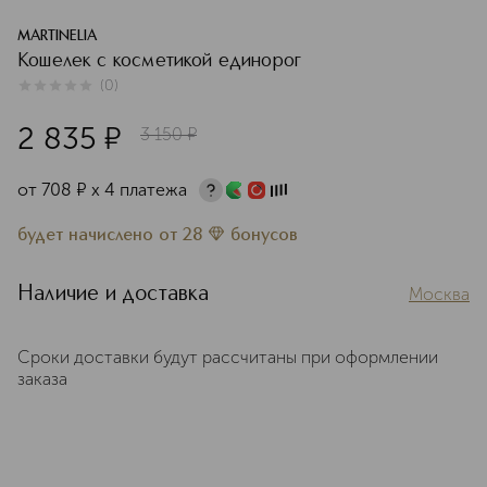
MARTINELIA
Кошелек с косметикой единорог
(
0
)
0
из
5
0
2 835
¤
3 150
¤
от
708
¤
х 4 платежа
будет начислено
от
28
бонусов
Наличие и доставка
Москва
Сроки доставки будут рассчитаны при оформлении
заказа