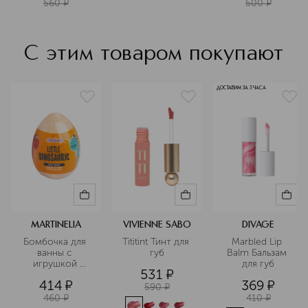
560
¤
500
¤
С этим товаром покупают
ДОСТАВИМ ЗА 3 ЧАСА
MARTINELIA
VIVIENNE SABO
DIVAGE
Бомбочка для 
Tititint Тинт для 
Marbled Lip 
ванны с 
губ
Balm Бальзам 
игрушкой 
для губ
531
¤
оранжевая
414
¤
369
¤
590
¤
460
¤
410
¤