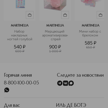
MARTINELIA
MARTINELIA
MARTINELIA
Набор 
Мерцающий 
Мини набор с 
накладных 
ароматизированный
брелоком 
ногтей голубой
 спрей
585
¤
540
¤
900
¤
650
¤
600
¤
1 000
¤
<p class="MsoNormal"><span style="font-size: 12.0pt; line
Горячая линия
Следите за новостями
8-800-100-00-05
Для вас
ИЛЬ ДЕ БОТЭ