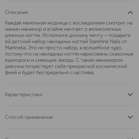
Описание
Каждая маленькая модница с восхищением смотрит на
мамин маникюр и втайне мечтает о великолепных
длинных ногтях. Исполните дочкину мечту – подарите
ей детский набор накладных ногтей Starshine Nails от
Martinelia. Это не просто набор, а волшебное чудо,
потому что на накладных ногтях нарисованы сказочные
единороги и сияющие звезды. С таким маникюром
девочка почувствует себя прекрасной космической
феей и будет беспредельно счастлива.
Характеристики
тип кожи
для всех типов
артикул
61036
Способ применения
Использовать по назначению