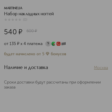
MARTINELIA
Набор накладных ногтей
(
0
)
0
из
5
0
540
¤
600
¤
от
135
¤
х 4 платежа
будет начислено
от
5
бонусов
Наличие и доставка
Москва
Сроки доставки будут рассчитаны при оформлении
заказа