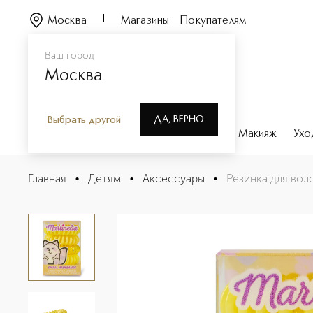
Москва
Магазины
Покупателям
Ваш город
Москва
ДА, ВЕРНО
Выбрать другой
Каталог
Бренды
Парфюмерия
Макияж
Ухо
Резинка для волос оранжевая
Главная
•
Детям
•
Аксессуары
•
Резинка для вол
Описание
Характеристики