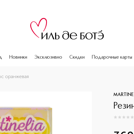
д
Новинки
Эксклюзивно
Скидки
Подарочные карты
ос оранжевая
MARTINE
Рези
0
из
5
0