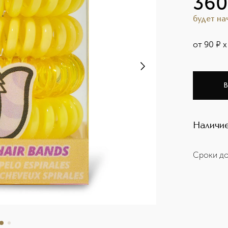
360
будет н
от
90
¤
х
В
Наличие
Сроки до