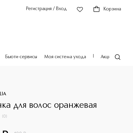
Регистрация / Вход
Корзина
Бьюти-сервисы
Моя система ухода
Акции
Театр
LIA
нка для волос оранжевая
(
0
)