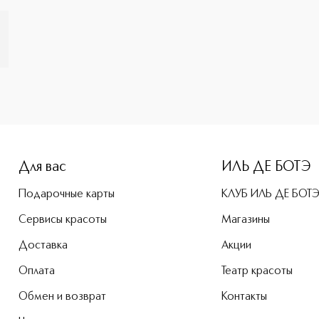
-height: 107%; color: #00b0f0;">Резинка для волос оранжев
Для вас
ИЛЬ ДЕ БОТЭ
Подарочные карты
КЛУБ ИЛЬ ДЕ БОТ
Сервисы красоты
Магазины
Доставка
Акции
Оплата
Театр красоты
Обмен и возврат
Контакты