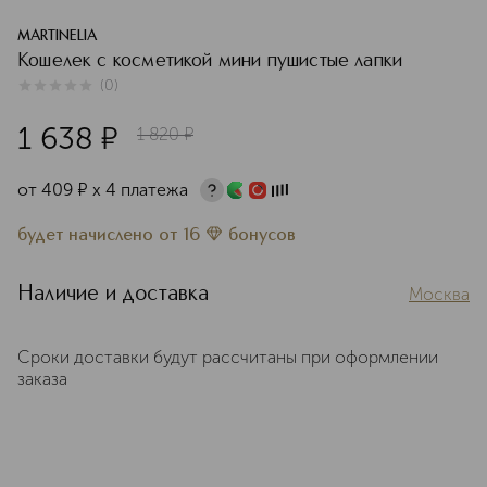
MARTINELIA
Кошелек с косметикой мини пушистые лапки
(
0
)
0
из
5
0
1 638
¤
1 820
¤
от
409
¤
х 4 платежа
будет начислено
от
16
бонусов
Наличие и доставка
Москва
Сроки доставки будут рассчитаны при оформлении
заказа