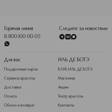
PHENOXYETHANOL. ETHYLHEXYLGLYCERIN.
POLYMETHYL METHACRYLATE. TOCOPHERYL ACETATE.
PARFUM (FRAGRANCE). MAY CONTAIN +/- [D&C RED 27
<p class="MsoNormal"><span style="font-size: 12.0pt; lin
(CI 45410). D&C RED 6 BA LAKE (CI 15850:2). D&C RED 7
BA LAKE (CI 15850:1)].
Горячая линия
Следите за новостями
8-800-100-00-05
Для вас
ИЛЬ ДЕ БОТЭ
Подарочные карты
КЛУБ ИЛЬ ДЕ БОТЭ
Сервисы красоты
Магазины
Доставка
Акции
Оплата
Театр красоты
Обмен и возврат
Контакты