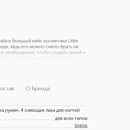
кейсе Большой кейс косметики Little
еди, ведь его можно смело брать на
все необходимое, чтобы создать яркий и
я век, 2 бальзама для губ, 3 оттенка
вочек создана специально для нежной
зывает раздражений и аллергических
водой, что делает процесс снятия
азмеру кейса, его можно брать с
позволит вашему ребенку всегда
остав
О Бренде
Unicorn - это качественный и безопасный
ей малышке почувствовать себя
нка румян, 4 сияющих лака для ногтей
для всех типов
30656