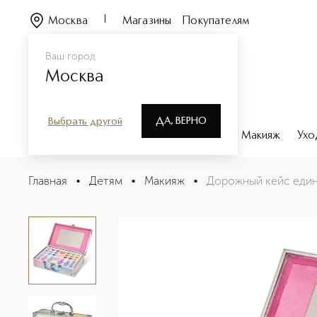
Москва
Магазины
Покупателям
Ваш город
Москва
ДА, ВЕРНО
Выбрать другой
Каталог
Бренды
Парфюмерия
Макияж
Ухо
Дорожный кейс единорог
Главная
•
Детям
•
Макияж
•
Дорожный кейс еди
Описание
Характеристики