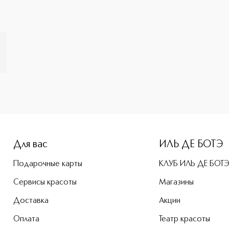
e-height: 107%; color: #00b0f0;">Дорожный кейс единорог п
Для вас
ИЛЬ ДЕ БОТЭ
Подарочные карты
КЛУБ ИЛЬ ДЕ БОТ
Сервисы красоты
Магазины
Доставка
Акции
Оплата
Театр красоты