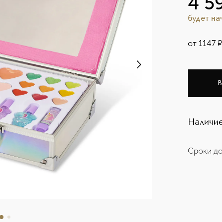
4 5
будет н
от
1147
В
Наличие
Сроки до