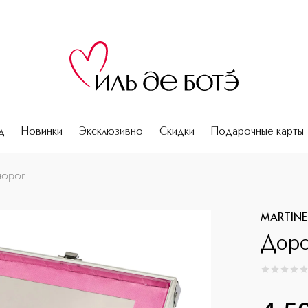
д
Новинки
Эксклюзивно
Скидки
Подарочные карты
норог
MARTINE
Доро
0
из
5
0