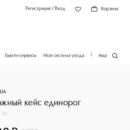
Регистрация / Вход
Корзина
Бьюти-сервисы
Моя система ухода
Акции
Театр
LIA
жный кейс единорог
(
0
)