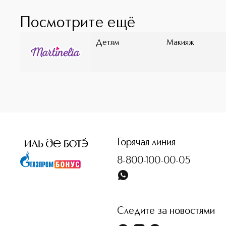
Посмотрите ещё
Детям
Макияж
<p class="MsoNormal"><span style="font-size: 12.0pt; lin
Горячая линия
8-800-100-00-05
Следите за новостями