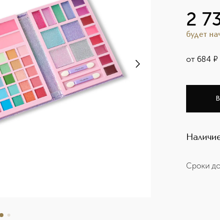
2 7
будет н
от
684
¤
В
Наличие
Сроки до