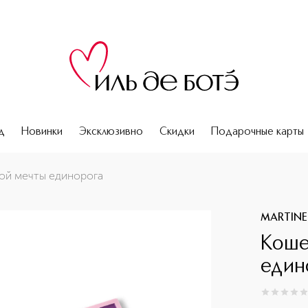
д
Новинки
Эксклюзивно
Скидки
Подарочные карты
ой мечты единорога
MARTINE
Коше
един
0
из
5
0