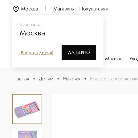
Москва
Магазины
Покупателям
Ваш город
Москва
ДА, ВЕРНО
Выбрать другой
Каталог
Бренды
Парфюмерия
Макияж
Ухо
Кошелек с косметикой мечты единорога
Главная
•
Детям
•
Макияж
•
Кошелек с косметик
Описание
Характеристики