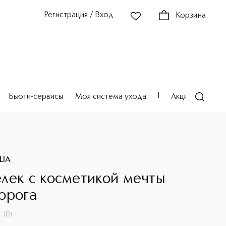
Регистрация / Вход
Корзина
Бьюти-сервисы
Моя система ухода
Акции
Театр
LIA
лек с косметикой мечты
орога
(
0
)