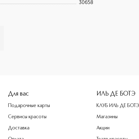
30658
e-height: 107%; color: #00b0f0;">Кошелек с косметикой меч
Для вас
ИЛЬ ДЕ БОТЭ
Подарочные карты
КЛУБ ИЛЬ ДЕ БОТ
Сервисы красоты
Магазины
Доставка
Акции