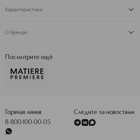
Характеристики
артикул
3770007317520
О Бренде
MATIERE PREMIERE — это всемирно
известный парфюмерный дом,
олицетворяющий истинный
Посмотрите ещё
французский шик и безупречное
качество. Каждая коллекция
парфюмерии Матье Премьер
создана на основе натуральных и
сложных компонентов, которые
демонстрируют роскошь и
<p class="MsoNormal"><span style="font-size: 12.0pt; line
многогранность ароматической
композиции.
Горячая линия
Следите за новостями
Подробнее
8-800-100-00-05