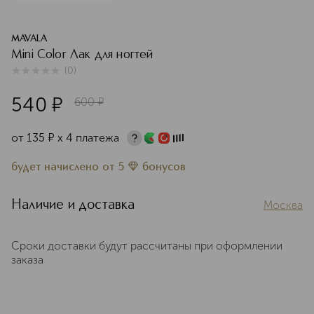
MAVALA
Mini Color Лак для ногтей
(
0
)
0
из
5
0
540
¤
600
¤
от
135
¤
х 4 платежа
будет начислено
от
5
бонусов
Наличие и доставка
Москва
Сроки доставки будут рассчитаны при оформлении
заказа