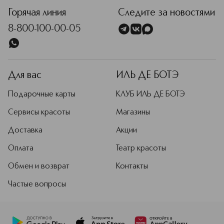
ассортимент входят не просто
декоративные лаки, а комплексные
Горячая линия
Следите за новостями
решения для укрепления,
8-800-100-00-05
восстановления и защиты ногтей. До
сих пор у некоторых средств не
существует аналогов в мире — они
настолько эффективны и научно
обоснованы, что позволяют
Для вас
ИЛЬ ДЕ БОТЭ
добиваться 100%-ной
эффективности.
Подарочные карты
КЛУБ ИЛЬ ДЕ БОТЭ
Подробнее
Сервисы красоты
Магазины
Доставка
Акции
Оплата
Театр красоты
Обмен и возврат
Контакты
Частые вопросы