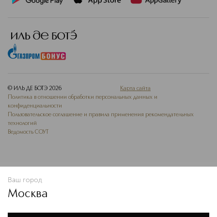
© ИЛЬ ДЕ БОТЭ
2026
Карта сайта
Политика в отношении обработки персональных данных и
конфиденциальности
Пользовательское соглашение и правила применения рекомендательных
технологий
Ведомость СОУТ
Ваш город
В КОРЗИНУ
КУПИТЬ СЕЙЧАС
Москва
Мы используем cookie-файлы и сервисы веб-аналитики. Они
необходимы для улучшения работы сайта. Подробнее –
OK