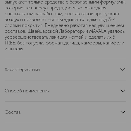
выпускает только средства с безопасными формулами,
которые не нанесут вред здоровью. Благодаря
специальным разработкам, состав лаков пропускает
воздух и позволяет ногтям «дышать», даже под 3-4
слоями покрытия. Ежедневно работая над улучшением
составов, Швейцарской Лаборатории MAVALA удалось
усовершенствовать лаки для ногтей и сделать их 5
FREE: без толуола, формальдегида, камфоры, канифоли
и никеля.
Характеристики
страна производства
Швейцария
артикул
08-1022
Способ применения
1. Обезжирить ногтевую пластину. 2. Нанести
защитную основу. 3. После её высыхания нанести два
Состав
тонких слоя лака. 4. Завершить маникюр фиксатором
либо средством для быстрого высыхания. "
Nitrocellulose (Нитроцеллюлоза) – хороший
пленкообразующий компонент в лаках, используется в