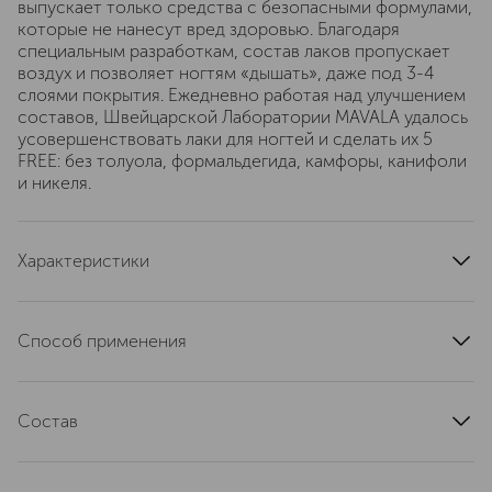
выпускает только средства с безопасными формулами,
которые не нанесут вред здоровью. Благодаря
специальным разработкам, состав лаков пропускает
воздух и позволяет ногтям «дышать», даже под 3-4
слоями покрытия. Ежедневно работая над улучшением
составов, Швейцарской Лаборатории MAVALA удалось
усовершенствовать лаки для ногтей и сделать их 5
FREE: без толуола, формальдегида, камфоры, канифоли
и никеля.
Характеристики
страна производства
Швейцария
артикул
08-1684
Способ применения
Нанесите два слоя лака на основу после ее высыхания.
Завершите маникюр фиксатором лака.
Состав
Лаки не содержат толуол, формальдегид, камфору,
дибутил фталат, канифоль и добавленный никель.