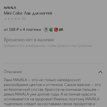
MAVALA
Mini Color Лак для ногтей
(
0
)
0
из
5
0
от
168
¤
х 4 платежа
Временно нет в наличии
Добавьте его в избранное, чтобы узнать о поступлении
Описание
Лаки MAVALA – это не только калейдоскоп
разнообразия цветов и оттенков. Самое важное – это
их безопасный состав. Красота на кончиках пальцев –
девиз MAVALA уже долгие годы. А истинная красота
основывается на здоровье! Именно поэтому MAVALA
тщательно следит за составами своих продуктов и