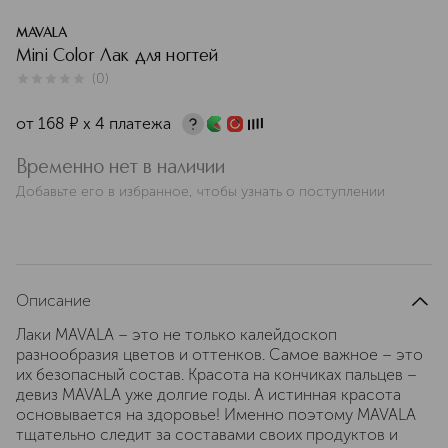
MAVALA
Mini Color Лак для ногтей
(
0
)
0
из
5
0
от
168
¤
х 4 платежа
Временно нет в наличии
Добавьте его в избранное, чтобы узнать о поступлении
Описание
Лаки MAVALA – это не только калейдоскоп
разнообразия цветов и оттенков. Самое важное – это
их безопасный состав. Красота на кончиках пальцев –
девиз MAVALA уже долгие годы. А истинная красота
основывается на здоровье! Именно поэтому MAVALA
тщательно следит за составами своих продуктов и