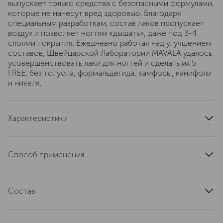
выпускает только средства с безопасными формулами,
которые не нанесут вред здоровью. Благодаря
специальным разработкам, состав лаков пропускает
воздух и позволяет ногтям «дышать», даже под 3-4
слоями покрытия. Ежедневно работая над улучшением
составов, Швейцарской Лаборатории MAVALA удалось
усовершенствовать лаки для ногтей и сделать их 5
FREE: без толуола, формальдегида, камфоры, канифоли
и никеля.
Характеристики
страна производства
Швейцария
артикул
08-1094
Способ применения
1. Обезжирить ногтевую пластину. 2. Нанести
защитную основу. 3. После её высыхания нанести два
Состав
тонких слоя лака. 4. Завершить маникюр фиксатором
либо средством для быстрого высыхания. "
Nitrocellulose (Нитроцеллюлоза) – хороший
пленкообразующий компонент в лаках, используется в