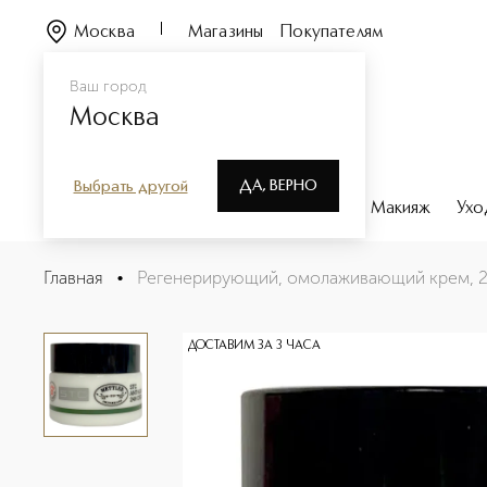
Москва
Магазины
Покупателям
Ваш город
Москва
ДА, ВЕРНО
Выбрать другой
Каталог
Бренды
Парфюмерия
Макияж
Ухо
Регенерирующий, омолаживающий крем, 20 мл
Главная
•
Регенерирующий, омолаживающий крем, 2
Описание
Характеристики
ДОСТАВИМ ЗА 3 ЧАСА