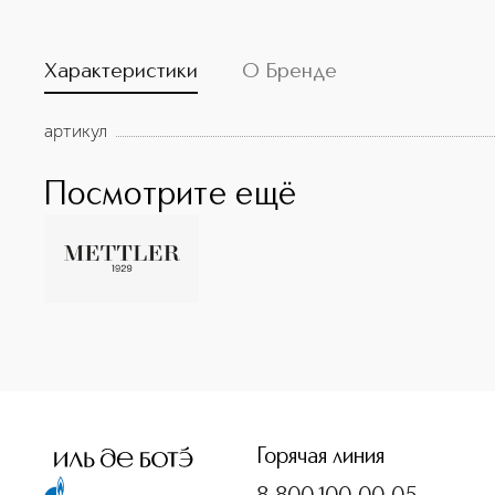
Характеристики
О Бренде
артикул
Посмотрите ещё
<p class="MsoNormal"><span style="font-size: 12.0pt; lin
Горячая линия