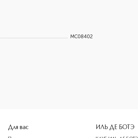
MC08402
e-height: 107%; color: #00b0f0;">Регенерирующий, омолажив
Для вас
ИЛЬ ДЕ БОТЭ