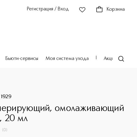
Регистрация / Вход
Корзина
Бьюти-сервисы
Моя система ухода
Акции
Театр
 1929
нерирующий, омолаживающий
, 20 мл
(
0
)