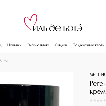
д
Новинки
Эксклюзивно
Скидки
Подарочные карты
0 мл
METTLER
Реге
крем
0
из
5
0