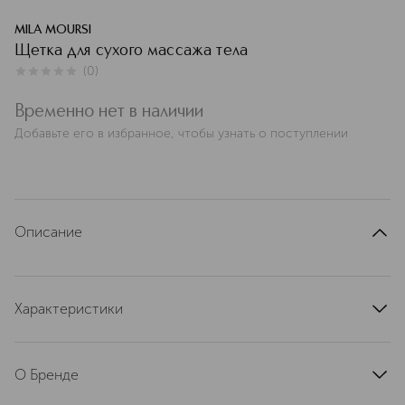
MILA MOURSI
Щетка для сухого массажа тела
(
0
)
0
из
5
0
Временно нет в наличии
Добавьте его в избранное, чтобы узнать о поступлении
Описание
Характеристики
артикул
BB700GWP.004MBG
О Бренде