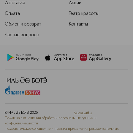
Доставка
Акции
работать вместе: укреплять кожу,
поддерживать её упругость и
Оплата
Театр красоты
эффективно замедлять появление
возрастных изменений.
Обмен и возврат
Контакты
Подробнее
Частые вопросы
© ИЛЬ ДЕ БОТЭ
2026
Карта сайта
Политика в отношении обработки персональных данных и
конфиденциальности
Пользовательское соглашение и правила применения рекомендательных