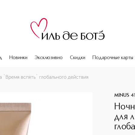
д
Новинки
Эксклюзивно
Скидки
Подарочные карты
пять` глобального действия
а `Время вспять` глобального действия
MINUS 4
Ночн
для л
глоб