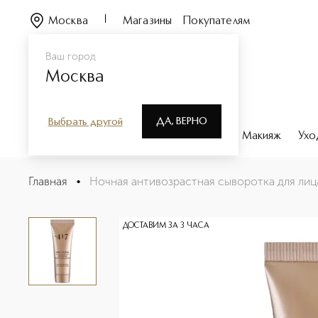
Москва
Магазины
Покупателям
Ваш город
Москва
ДА, ВЕРНО
Выбрать другой
Каталог
Бренды
Парфюмерия
Макияж
Ухо
Ночная антивозрастная сыворотка для лица `Время вс
Главная
•
Ночная антивозрастная сыворотка для лиц
Описание
Характеристики
ДОСТАВИМ ЗА 3 ЧАСА