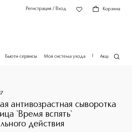
Регистрация / Вход
Корзина
Бьюти-сервисы
Моя система ухода
Акции
Театр
17
ая антивозрастная сыворотка
ица `Время вспять`
ального действия