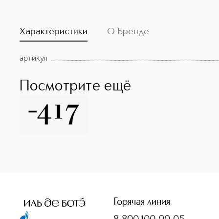
Характеристики
О Бренде
артикул
Посмотрите ещё
<p class="MsoNormal"><span style="font-size: 12.0pt; line
Горячая линия