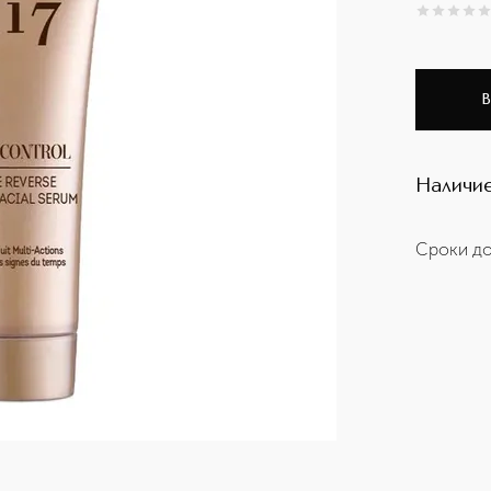
0
из
5
0
В
Наличие
Сроки до