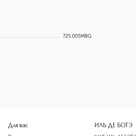
725.005MBG
-height: 107%; color: #00b0f0;">Ночная антивозрастная сыв
Для вас
ИЛЬ ДЕ БОТЭ