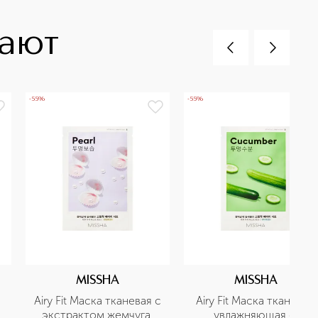
пают
-55%
-55%
MISSHA
MISSHA
Airy Fit Маска тканевая с 
Airy Fit Маска тканевая 
экстрактом жемчуга 
увлажняющая с 