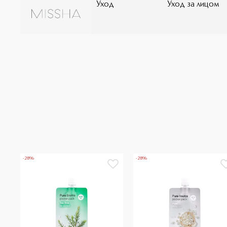
Уход
Уход за лицом
(мягкая упаковка) комфортно размещается в руке и п
кремовой маски, какое требуется именно Вам для одн
любых тканевых масок, кремовые маски MISSHA можно 
Вы, а не трафарет маски: не только на лицо, но и на к
тела в области локтей, коленей и ступней. Каждая из
решает определённую задачу и подбирается, исходя 
кожи. Попробуйте все маски MISSHA Pure Source и до
которые идеально подходят для ухода за Вашей кожей
-28%
-28%