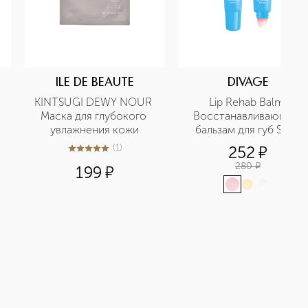
ILE DE BEAUTE
DIVAGE
KINTSUGI DEWY NOUR 
Lip Rehab Balm 
Маска для глубокого 
Восстанавливающий 
увлажнения кожи
бальзам для губ SOS-
восстановление
(
1
)
252
¤
5
из
5
1
280
¤
199
¤