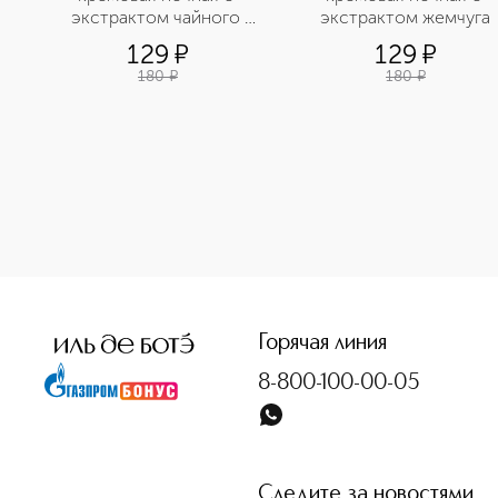
экстрактом чайного 
экстрактом жемчуга
дерева
129
¤
129
¤
180
¤
180
¤
<p class="MsoNormal"><span style="font-size: 12.0pt; line
Горячая линия
8-800-100-00-05
Следите за новостями