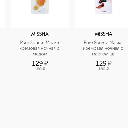
MISSHA
MISSHA
Pure Source Маска 
Pure Source Маска 
кремовая ночная с 
кремовая ночная с 
медом
маслом ши
129
¤
129
¤
180
¤
180
¤