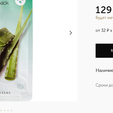
129
будет н
от
32
¤
х
В
Наличие
Сроки до