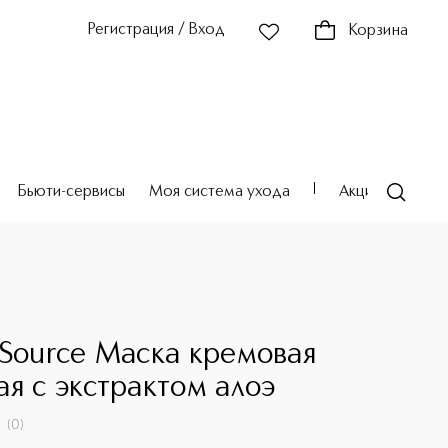
Регистрация / Вход
Корзина
Бьюти-сервисы
Моя система ухода
Акции
Театр
 Source Маска кремовая
ая с экстрактом алоэ
(
0
)