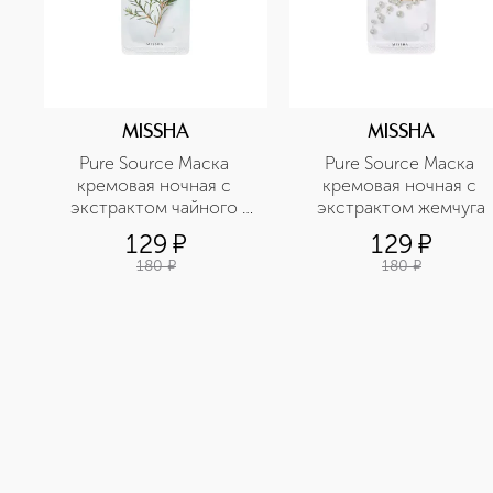
MISSHA
MISSHA
Pure Source Маска 
Pure Source Маска 
кремовая ночная с 
кремовая ночная с 
экстрактом чайного 
экстрактом жемчуга
дерева
129
¤
129
¤
180
¤
180
¤