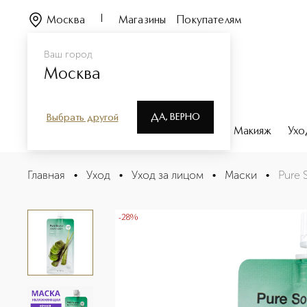
Москва
Магазины
Покупателям
Ваш город
Москва
ДА, ВЕРНО
Выбрать другой
Каталог
Бренды
Парфюмерия
Макияж
Ухо
Pure Source Маска кремовая ночная с экстрактом ало
Главная
•
Уход
•
Уход за лицом
•
Маски
•
Pure 
Описание
Характеристики
-28%