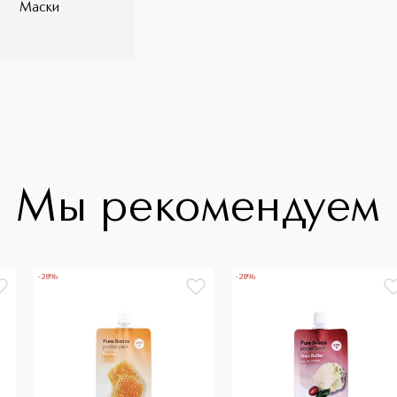
Маски
озволяет отмерить такое количество
ой процедуры красоты. В отличие от
наносить туда, куда захотите именно
ожу шеи, зону декольте и сухие участки
 кремовых масок MISSHA Pure Source
из состояния и потребностей Вашей
бавьте в Избранное свои любимые,
.
Мы рекомендуем
-28%
-28%