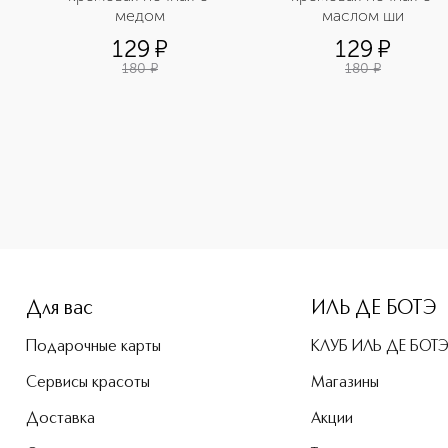
медом
маслом ши
129
¤
129
¤
180
¤
180
¤
-height: 107%; color: #00b0f0;">Pure Source Маска кремова
Для вас
ИЛЬ ДЕ БОТЭ
Подарочные карты
КЛУБ ИЛЬ ДЕ БОТ
Сервисы красоты
Магазины
Доставка
Акции