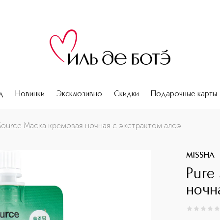
д
Новинки
Эксклюзивно
Скидки
Подарочные карты
э
Source Маска кремовая ночная с экстрактом алоэ
MISSHA
Pure
ночн
0
из
5
0