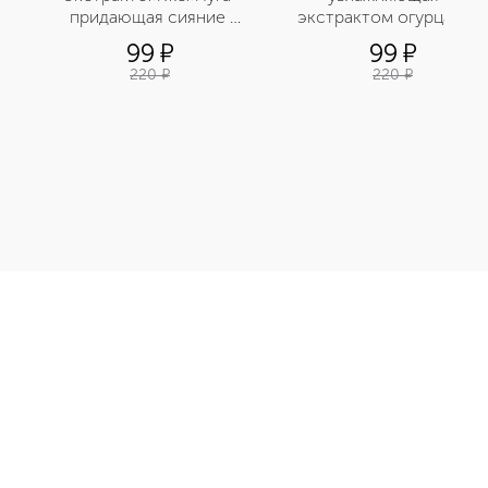
придающая сияние 
экстрактом огурца для 
тусклой коже
сухой кожи
99
¤
99
¤
220
¤
220
¤
я ночная с экстрактом алоэ приобретайте в нашем интернет-
Э