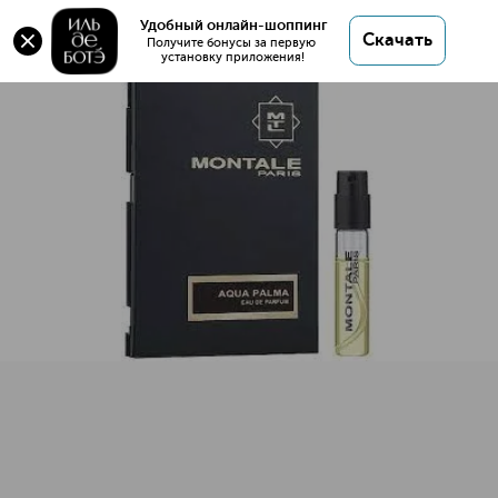
MONTALE Aqua Palma Парфюмерная вода (2 мл)
Удобный онлайн-шоппинг
Скачать
Получите бонусы за первую 
установку приложения!
MONTALE Aqua Palma Парфюмерная вода (2 мл)