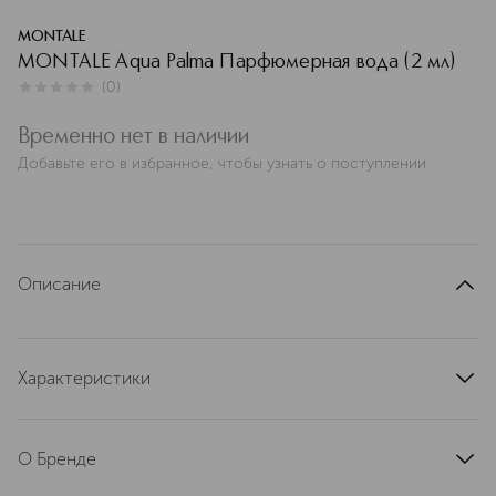
MONTALE
MONTALE Aqua Palma Парфюмерная вода (2 мл)
(
0
)
0
из
5
0
Временно нет в наличии
Добавьте его в избранное, чтобы узнать о поступлении
Описание
Характеристики
артикул
458306LVP
О Бренде