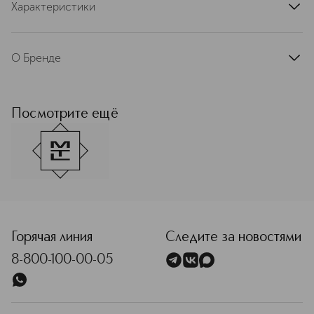
Характеристики
артикул
T-shirt-IDB-2025
О Бренде
Бренд парфюмерии MONTALE
(Монталь) был основан в 2003 году
Пьером Монталем в Париже. Пьер
Посмотрите ещё
Монталь известен как законодатель
удовой моды — именно он
популяризовал уникальные качества
масла уда в парфюмерии. В основе
бренда — вдохновение культурой и
традициями Ближнего Востока. Пьер
<p class="MsoNormal"><span style="font-size: 12.0pt; lin
Монталь провёл значительную часть
своей жизни в Саудовской Аравии,
где работал в качестве личного
Горячая линия
Следите за новостями
парфюмера королевской семьи. В
8-800-100-00-05
течение почти тридцати лет он
создавал эксклюзивные ароматы для
шейхов, султанов и принцесс,
сочетая западные традиции с