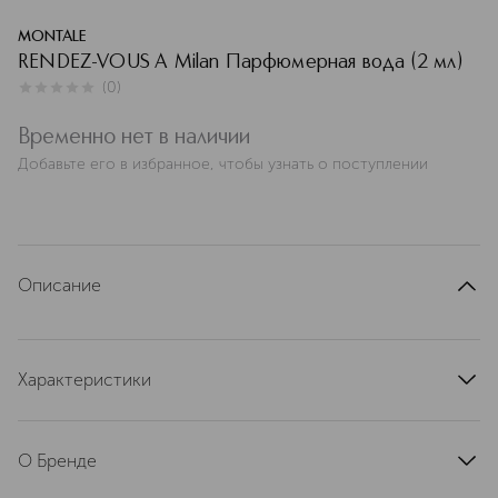
MONTALE
RENDEZ-VOUS A Milan Парфюмерная вода (2 мл)
(
0
)
0
из
5
0
Временно нет в наличии
Добавьте его в избранное, чтобы узнать о поступлении
Описание
Характеристики
артикул
458528M
О Бренде