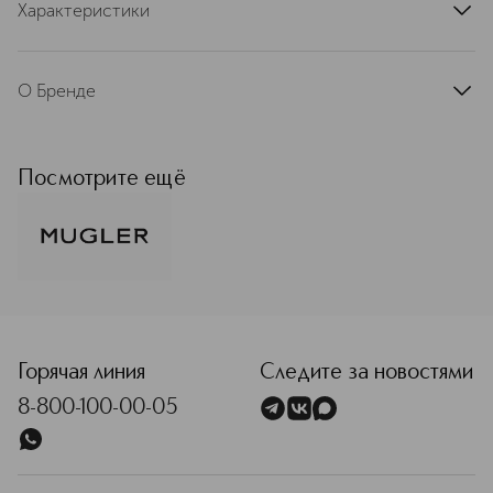
Характеристики
артикул
LC540600LRL
О Бренде
Ароматы Mugler (Муглер) — про
узнаваемый стиль, смелое звучание
и внимание к деталям. С момента
Посмотрите ещё
выпуска культового Angel в 1992 году
бренд уверенно занял своё место в
мире парфюмерии. Сегодня Mugler
— это линейка многогранных
ароматов, которые легко отличить
по узнаваемой композиции и
<p class="MsoNormal"><span style="font-size: 12.0pt; line
необычному дизайну флакона.
Подробнее
Горячая линия
Следите за новостями
8-800-100-00-05