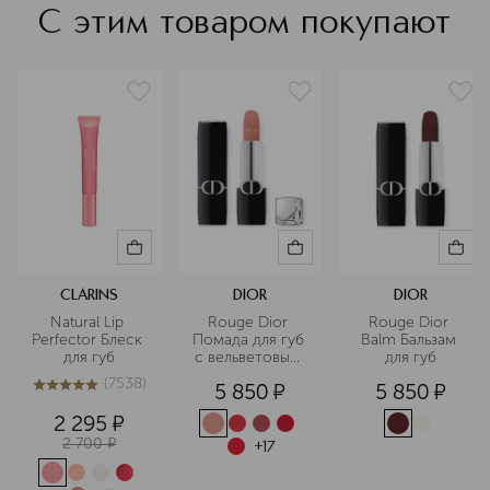
С этим товаром покупают
CLARINS
DIOR
DIOR
Natural Lip 
Rouge Dior 
Rouge Dior 
Perfector Блеск 
Помада для губ 
Balm Бальзам 
для губ
с вельветовым 
для губ
финишем
(
7538
)
5 850
¤
5 850
¤
5
из
5
7538
2 295
¤
2 700
¤
+
17