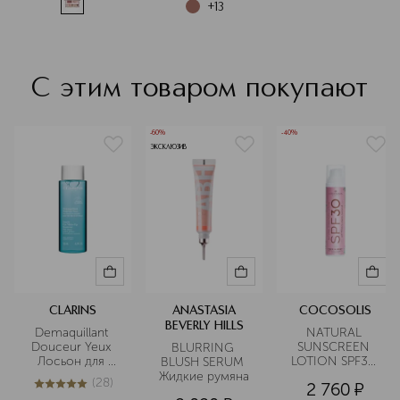
+
13
С этим товаром покупают
-60%
-40%
ЭКСКЛЮЗИВ
CLARINS
ANASTASIA
COCOSOLIS
BEVERLY HILLS
Demaquillant 
NATURAL 
Douceur Yeux 
SUNSCREEN 
BLURRING 
Лосьон для 
LOTION SPF30 
BLUSH SERUM 
снятия макияжа 
Лосьон 
Жидкие румяна
(
28
)
2 760
¤
с 
солнцезащитный
5
из
5
28