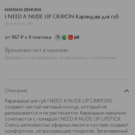
NATASHA DENONA
I NEED A NUDE LIP CRAYON Карандаш для губ
(
0
)
0
из
5
0
от
967
¤
х 4 платежа
Временно нет в наличии
Добавьте его в избранное, чтобы узнать о поступлении
Описание
Карандаши для губ I NEED A NUDE LIP CRAYONS
создают чистый матовый контур, который не
размазывается и не растекается. Карандаши идеально
сочетаются с помадой I NEED A NUDE LIP LIPSTICK.
Смесь шелковистых эфирных масел в составе создают
комфортное, не высыхающее покрытие. Затачиваемый