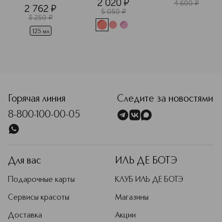
2 020
¤
чувствительных 
 для лица и тела 
4 600
¤
2 762
¤
глаз
SPF30
5 050
¤
3 250
¤
125 мл
Горячая линия
Следите за новостями
8-800-100-00-05
Для вас
ИЛЬ ДЕ БОТЭ
Подарочные карты
КЛУБ ИЛЬ ДЕ БОТЭ
Сервисы красоты
Магазины
Доставка
Акции