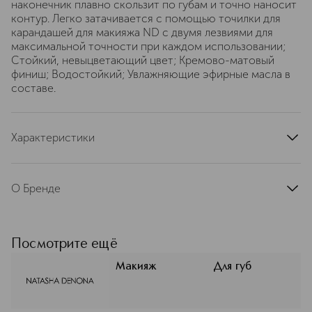
наконечник плавно скользит по губам и точно наносит
контур. Легко затачивается с помощью точилки для
карандашей для макияжа ND с двумя лезвиями для
максимальной точности при каждом использовании;
Стойкий, невыцветающий цвет; Кремово-матовый
финиш; Водостойкий; Увлажняющие эфирные масла в
составе.
Характеристики
страна производства
Италия
артикул
103800
О Бренде
Бренд NATASHA DENONA,
основанный известным визажистом
Наташей Деноной, быстро завоевал
Посмотрите ещё
признание в мире макияжа
благодаря своим инновационным
Макияж
Для губ
формулам и высокому качеству
продуктов. Философия Наташи
Деноны заключается в создании