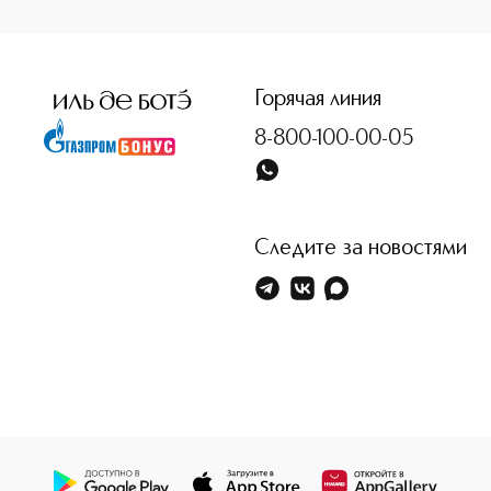
<p class="MsoNormal"><span style="font-size: 12.0pt; line
Горячая линия
8-800-100-00-05
Следите за новостями