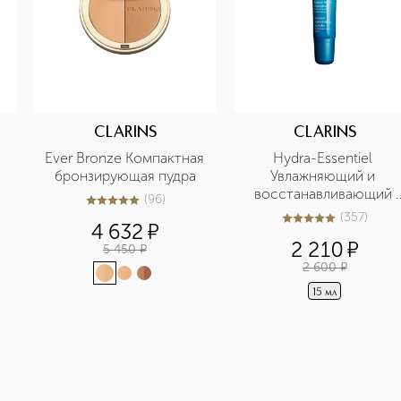
CLARINS
CLARINS
Ever Bronze Компактная 
Hydra-Essentiel 
бронзирующая пудра
Увлажняющий и 
восстанавливающий 
(
96
)
5
из
5
96
бальзам для губ
(
357
)
5
из
5
357
4 632
¤
2 210
¤
5 450
¤
2 600
¤
15 мл