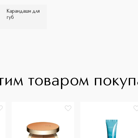
Карандаши для
губ
тим товаром поку