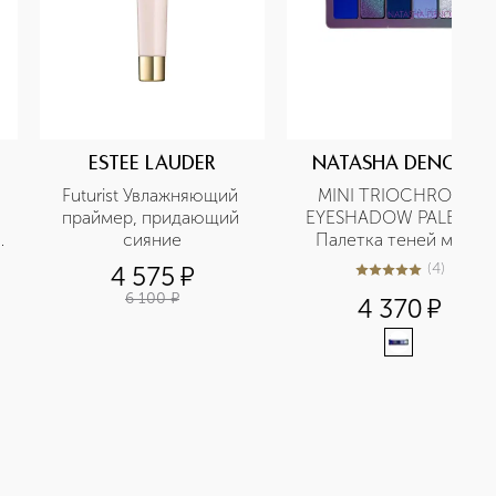
ESTEE LAUDER
NATASHA DENONA
Futurist Увлажняющий 
MINI TRIOCHROME 
праймер, придающий 
EYESHADOW PALETTE 
сияние
Палетка теней мини
(
4
)
4 575
¤
4.8
из
5
4
6 100
¤
4 370
¤