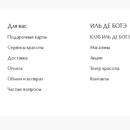
-height: 107%; color: #00b0f0;">I NEED A NUDE LIP CRAYON 
Для вас
ИЛЬ ДЕ БОТЭ
Подарочные карты
КЛУБ ИЛЬ ДЕ БОТ
Сервисы красоты
Магазины
Доставка
Акции
Оплата
Театр красоты
Обмен и возврат
Контакты
Частые вопросы