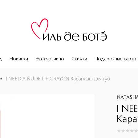
д
Новинки
Эксклюзивно
Скидки
Подарочные карты
•
I NEED A NUDE LIP CRAYON Карандаш для губ
NATASH
I NE
Кара
0
из
5
0