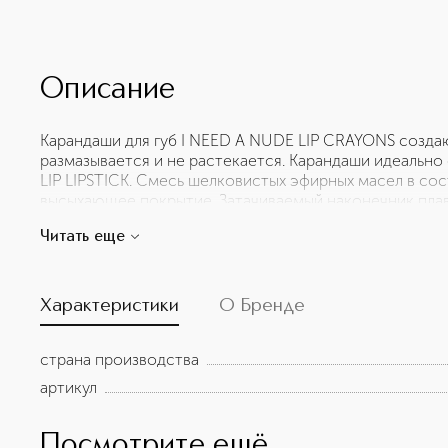
Описание
Карандаши для губ I NEED A NUDE LIP CRAYONS созда
размазывается и не растекается. Карандаши идеальн
LIP LIPSTICK. Смесь шелковистых эфирных масел в со
высыхающее покрытие. Затачиваемый наконечник плав
контур. Легко затачивается с помощью точилки для к
Читать еще
лезвиями для максимальной точности при каждом ис
цвет; Кремово-матовый финиш; Водостойкий; Увлажн
Характеристики
О Бренде
страна производства
артикул
Посмотрите ещё