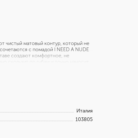
ют чистый матовый контур, который не
о сочетаются с помадой I NEED A NUDE
ставе создают комфортное, не
но скользит по губам и точно наносит
арандашей для макияжа ND с двумя
пользовании; Стойкий, невыцветающий
яющие эфирные масла в составе.
Италия
103805