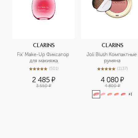
CLARINS
CLARINS
Fix' Make-Up Фиксатор 
Joli Blush Компактные 
для макияжа
румяна
(
501
)
(
1137
)
5
из
5
501
5
из
5
1137
2 485
¤
4 080
¤
3 550
¤
4 800
¤
+
1