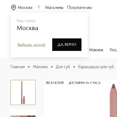
Москва
Магазины
Покупателям
Ваш город
Москва
ДА, ВЕРНО
Выбрать другой
Каталог
Бренды
Парфюмерия
Макияж
Ухо
I NEED A NUDE LIP CRAYON Карандаш для губ
Главная
•
Макияж
•
Для губ
•
Карандаши для губ
Описание
Характеристики
ЭКСКЛЮЗИВ
ДОСТАВИМ ЗА 3 ЧАСА