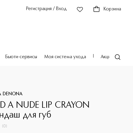
Регистрация / Вход
Корзина
Бьюти-сервисы
Моя система ухода
Акции
Театр
A DENONA
ED A NUDE LIP CRAYON
ндаш для губ
(
0
)