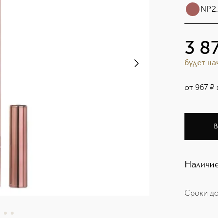
NP2.
3 8
будет н
от
967
¤
В
Наличие
Сроки до