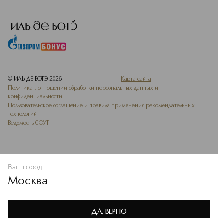
© ИЛЬ ДЕ БОТЭ
2026
Карта сайта
Политика в отношении обработки персональных данных и
конфиденциальности
Пользовательское соглашение и правила применения рекомендательных
технологий
Ведомость СОУТ
Ваш город
ДОБАВИТЬ В ИЗБРАННОЕ
Москва
Мы используем cookie-файлы и сервисы веб-аналитики. Они
необходимы для улучшения работы сайта. Подробнее –
OK
в
Политике конфиденциальности
ДА, ВЕРНО