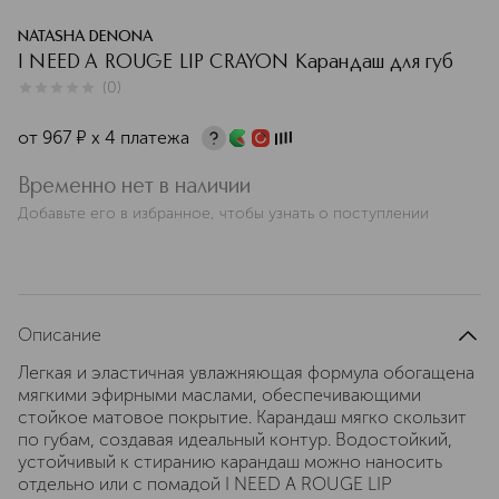
NATASHA DENONA
I NEED A ROUGE LIP CRAYON Карандаш для губ
(
0
)
0
из
5
0
от
967
¤
х 4 платежа
Временно нет в наличии
Добавьте его в избранное, чтобы узнать о поступлении
Описание
Легкая и эластичная увлажняющая формула обогащена
мягкими эфирными маслами, обеспечивающими
стойкое матовое покрытие. Карандаш мягко скользит
по губам, создавая идеальный контур. Водостойкий,
устойчивый к стиранию карандаш можно наносить
отдельно или с помадой I NEED A ROUGE LIP