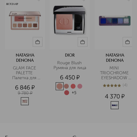
разработан с учетом потребностей
БЕСТСЕЛЛЕР
визажистов и направлен на
достижение максимальной
стойкости и пигментации, а также
легкость в использовании.
Подробнее
NATASHA
DIOR
NATASHA
DENONA
DENONA
Rouge Blush 
Румяна для лица
GLAM FACE 
MINI 
PALETTE 
TRIOCHROME 
6 450
¤
Палетка для 
EYESHADOW 
макияжа лица
PALETTE 
(
4
)
6 846
¤
Палетка теней 
4.8
из
5
4
мини
9 780
¤
+
5
4 370
¤