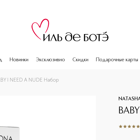
д
Новинки
Эксклюзивно
Скидки
Подарочные карты
BY I NEED A NUDE Набор
NATASH
BABY
4.8
из
5
4