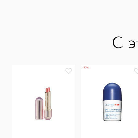
С э
-30%