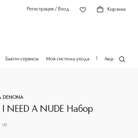
Регистрация / Вход
Корзина
Бьюти-сервисы
Моя система ухода
Акции
Театр
A DENONA
 I NEED A NUDE Набор
(
4
)