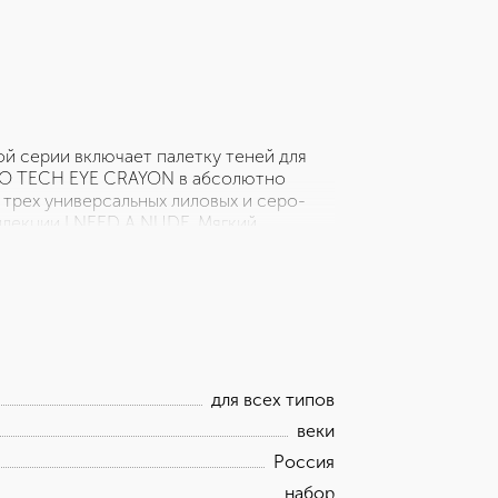
й серии включает палетку теней для
RO TECH EYE CRAYON в абсолютно
трех универсальных лиловых и серо-
ллекции I NEED A NUDE. Мягкий
нием к палетке, позволяя легко
насыщенный цвет, который держится до
для всех типов
веки
Россия
набор