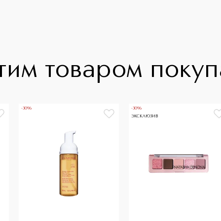
тим товаром поку
-30%
-30%
ЭКСКЛЮЗИВ