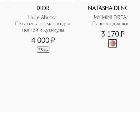
DIOR
NATASHA DENONA
Huile Abricot 
MY MINI DREAM 
Питательное масло для 
Палетка для лица 
ногтей и кутикулы
3 170
¤
4 000
¤
7.5 мл
приобретайте в нашем интернет-магазине. Действую скидки и