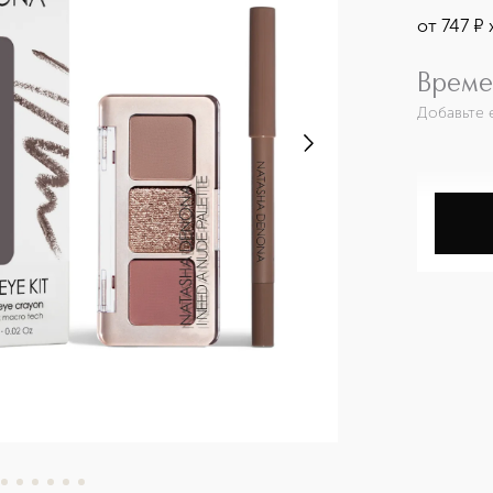
от
747
¤
Време
Добавьте 