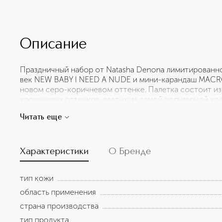
Описание
Праздничный набор от Natasha Denona лимитированно
век NEW BABY I NEED A NUDE и мини-карандаш MAC
новом серо-коричневом оттенке. Палетка состоит из 
коричневых оттенков, взятых из самой популярной ко
кремовый карандаш для век станет идеальным дополне
Читать еще
создать полноценный макияж глаз. Он обеспечивает 
24 часов без смазывания.
Характеристики
О Бренде
тип кожи
область применения
страна производства
тип продукта