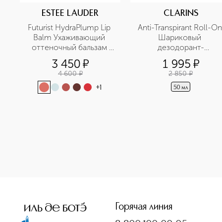
ESTEE LAUDER
CLARINS
Futurist HydraPlump Lip 
Anti-Transpirant Roll-On 
Balm Ухаживающий 
Шариковый 
оттеночный бальзам 
дезодорант-
для губ
антиперспирант для 
3 450
¤
1 995
¤
мужчин
4 600
¤
2 850
¤
+
1
50 мл
<p class="MsoNormal"><span style="font-size: 12.0pt; line
Горячая линия