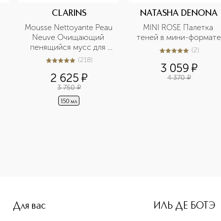
CLARINS
NATASHA DENONA
Mousse Nettoyante Peau 
MINI ROSE Палетка 
Neuve Очищающий 
теней в мини-формате
пенящийся мусс для 
(
2
)
5
из
5
2
любого типа кожи
(
218
)
5
из
5
218
3 059
¤
2 625
¤
4 370
¤
3 750
¤
150 мл
-height: 107%; color: #00b0f0;">BABY I NEED A NUDE Набор 
Для вас
ИЛЬ ДЕ БОТЭ