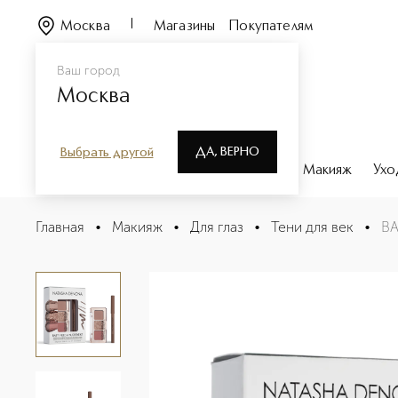
Москва
Магазины
Покупателям
Ваш город
Москва
ДА, ВЕРНО
Выбрать другой
Каталог
Бренды
Парфюмерия
Макияж
Ухо
BABY I NEED A NUDE Набор
Главная
•
Макияж
•
Для глаз
•
Тени для век
•
BA
Описание
Характеристики