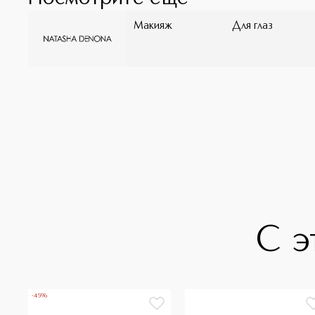
Макияж
Для глаз
С э
-45%