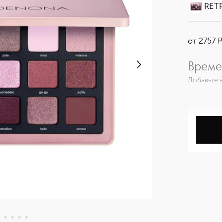
RETR
от
2757
Време
Добавьте 