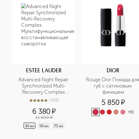
ESTEE LAUDER
DIOR
Advanced Night Repair 
Rouge Dior Помада для
Synchronized Multi-
губ с сатиновым 
Recovery Complex 
финишем
Мультифункциональная 
(
268
)
5 850
¤
5
из
5
268
восстанавливающая 
6 380
¤
сыворотка
+
13
11 600
¤
30 мл
50 мл
75 мл