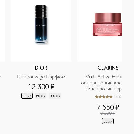
DIOR
CLARINS
 
Dior Sauvage Парфюм
Multi-Active Ночной 
обновляющий крем для 
12 300
¤
лица против первых 
возрастных изменений 
(
73
)
30 мл
60 мл
100 мл
5
из
5
73
для всех типов кожи 
7 650
¤
9 000
¤
50 мл