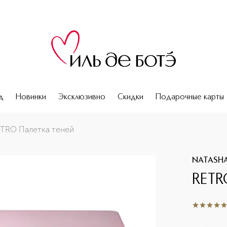
д
Новинки
Эксклюзивно
Скидки
Подарочные карты
TRO Палетка теней
NATASH
RETR
5
из
5
1