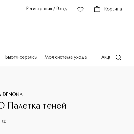
Регистрация / Вход
Корзина
Бьюти-сервисы
Моя система ухода
Акции
Театр
A DENONA
O Палетка теней
(
1
)