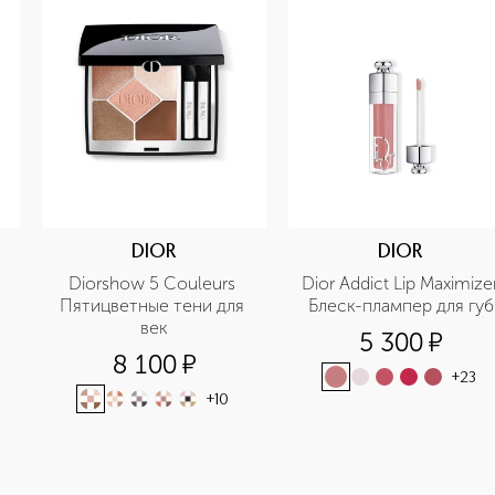
DIOR
DIOR
 
Diorshow 5 Couleurs 
Dior Addict Lip Maximizer
Пятицветные тени для 
Блеск-плампер для губ
век
5 300
¤
8 100
¤
+
23
+
10