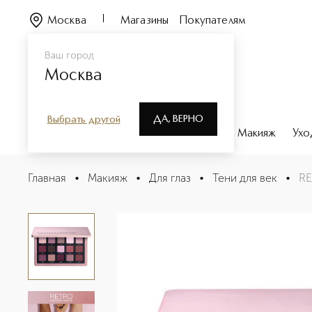
Москва
Магазины
Покупателям
Ваш город
Москва
ДА, ВЕРНО
Выбрать другой
Каталог
Бренды
Парфюмерия
Макияж
Ухо
RETRO Палетка теней
Главная
•
Макияж
•
Для глаз
•
Тени для век
•
RE
Описание
Характеристики