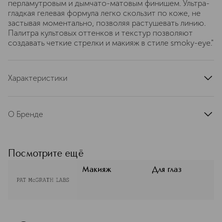
перламутровым и дымчато-матовым финишем. Ультра-
гладкая гелевая формула легко скользит по коже, не
застывая моментально, позволяя растушевать линию.
Палитра культовых оттенков и текстур позволяют
создавать четкие стрелки и макияж в стиле smoky-eye."
Характеристики
артикул
11-005-214
О Бренде
Легендарный бренд PAT MCGRATH
Labs — это продуманные формулы,
насыщенные пигменты и удобные
Посмотрите ещё
текстуры, которые экономят время
и дают вау-эффект без сложных
Макияж
Для глаз
техник. Это профессиональная
косметика для съёмок и
повседневности, где сделан акцент
на комфорт и выразительность.
Такой подход помогает создавать