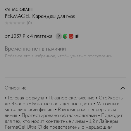
PAT MC GRATH
PERMAGEL Карандаш для глаз
(
0
)
0
из
5
0
от
1037
¤
х 4 платежа
Временно нет в наличии
Добавьте его в избранное, чтобы узнать о поступлении
Описание
• Гелевая формула • Плавное скольжение • Стойкость
до 8 часов • Богатые насыщенные цвета • Матовый и
металлический финиш • Равномерная непрерывная
линия • Протестировано офтальмологами • Подходит
для тех, кто носит контактные линзы • 1,2 г Лайнеры
PermaGel Ultra Glide представлены с мерцающим