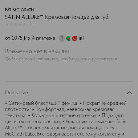
PAT MC GRATH
SATIN ALLURE™ Кремовая помада для губ
(
0
)
0
из
5
0
от
1075
¤
х 4 платежа
Временно нет в наличии
Добавьте его в избранное, чтобы узнать о поступлении
Описание
• Сатиновый блестящий финиш; • Покрытие средней
плотности; • Комфортная, невесомая кремовая
текстура; • Холодные и теплые оттенки; • Подходит
для всех оттенков кожи; • Увлажняет и смягчает Satin
Allure™ – невесомая шелковистая помада от Pat
McGrath Labs. Благодаря растительному коллагену и