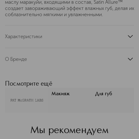
маслу маракуйи, входящими в состав, Satin Allure™
создает завораживающий эффект влажных губ, делая их
соблазнительно мягкими и увлажненными.
Характеристики
артикул
20-075-656
О Бренде
Легендарный бренд PAT MCGRATH
Labs — это продуманные формулы,
насыщенные пигменты и удобные
Посмотрите ещё
текстуры, которые экономят время
и дают вау-эффект без сложных
Макияж
Для губ
техник. Это профессиональная
косметика для съёмок и
повседневности, где сделан акцент
на комфорт и выразительность.
Такой подход помогает создавать
Мы рекомендуем
чистый, современный макияж с
первого прикосновения кисти. В