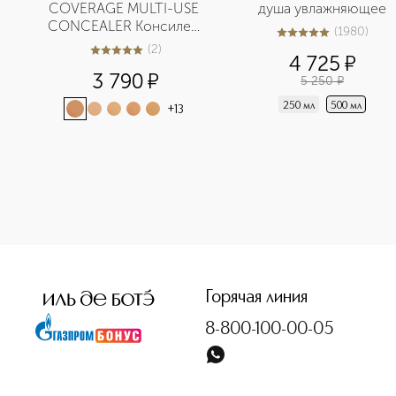
COVERAGE MULTI-USE 
душа увлажняющее
CONCEALER Консилер 
(
1980
)
5
из
5
1980
с высокой степенью 
(
2
)
5
из
5
2
4 725
¤
покрытия
3 790
¤
5 250
¤
250 мл
500 мл
+
13
Горячая линия
8-800-100-00-05