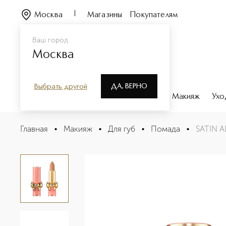
Москва
Магазины
Покупателям
Ваш город
Москва
ДА, ВЕРНО
Выбрать другой
Каталог
Бренды
Парфюмерия
Макияж
Ухо
SATIN ALLURE™ Кремовая помада для губ
Главная
•
Макияж
•
Для губ
•
Помада
•
SATIN A