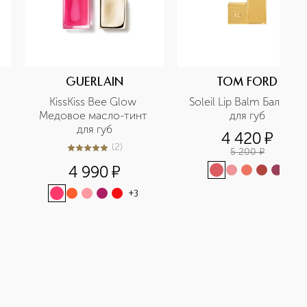
GUERLAIN
TOM FORD
KissKiss Bee Glow 
Soleil Lip Balm Бальзам 
Медовое масло-тинт 
для губ
для губ
4 420
¤
(
2
)
5 200
¤
5
из
5
2
4 990
¤
+
3