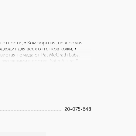
лотности; • Комфортная, невесомая
одходит для всех оттенков кожи; •
вистая помада от Pat McGrath Labs.
 входящими в состав, Satin Allure™
х соблазнительно мягкими и
20-075-648