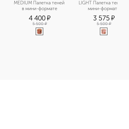
MEDIUM Палетка теней 
LIGHT Палетка теней в 
в мини-формате
мини-формате
4 400
¤
3 575
¤
5 500
¤
5 500
¤
Э