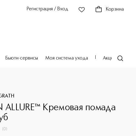
Регистрация / Вход
Корзина
Бьюти-сервисы
Моя система ухода
Акции
Театр
GRATH
N ALLURE™ Кремовая помада
уб
(
0
)