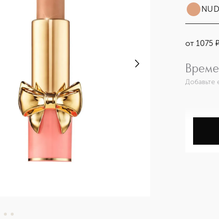
NUD
от
1075
Време
Добавьте 