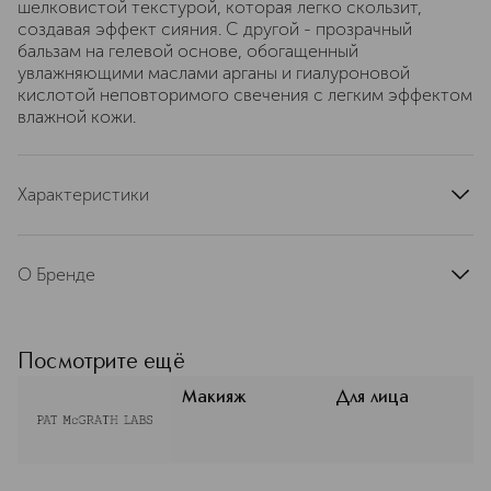
шелковистой текстурой, которая легко скользит,
создавая эффект сияния. С другой - прозрачный
бальзам на гелевой основе, обогащенный
увлажняющими маслами арганы и гиалуроновой
кислотой неповторимого свечения с легким эффектом
влажной кожи.
Характеристики
артикул
34-007-261
О Бренде
Легендарный бренд PAT MCGRATH
Labs — это продуманные формулы,
насыщенные пигменты и удобные
Посмотрите ещё
текстуры, которые экономят время
и дают вау-эффект без сложных
Макияж
Для лица
техник. Это профессиональная
косметика для съёмок и
повседневности, где сделан акцент
на комфорт и выразительность.