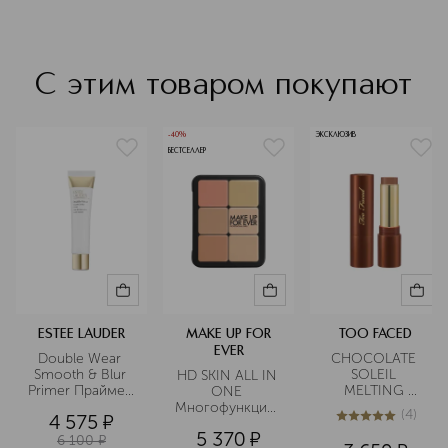
С этим товаром покупают
-40%
ЭКСКЛЮЗИВ
БЕСТСЕЛЛЕР
ESTEE LAUDER
MAKE UP FOR
TOO FACED
EVER
Double Wear 
CHOCOLATE 
Smooth & Blur 
SOLEIL 
HD SKIN ALL IN 
Primer Праймер 
MELTING 
ONE 
для лица
BRONZING & 
Многофункциональная
(
4
)
4 575
¤
SCULPTING 
 палетка  для 
5
из
5
4
5 370
¤
STICK 
лица
6 100
¤