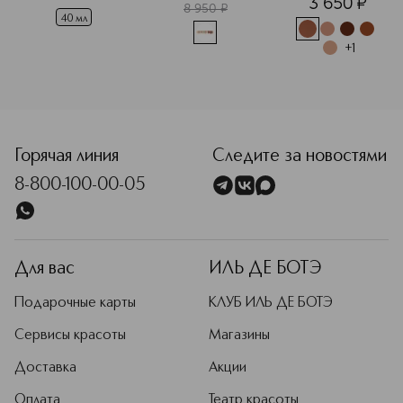
3 650
¤
Бронзирующий 
8 950
¤
и 
40 мл
скульптурирующий
 стик для лица
+
1
Горячая линия
Следите за новостями
8-800-100-00-05
Для вас
ИЛЬ ДЕ БОТЭ
Подарочные карты
КЛУБ ИЛЬ ДЕ БОТЭ
Сервисы красоты
Магазины
Доставка
Акции
Оплата
Театр красоты