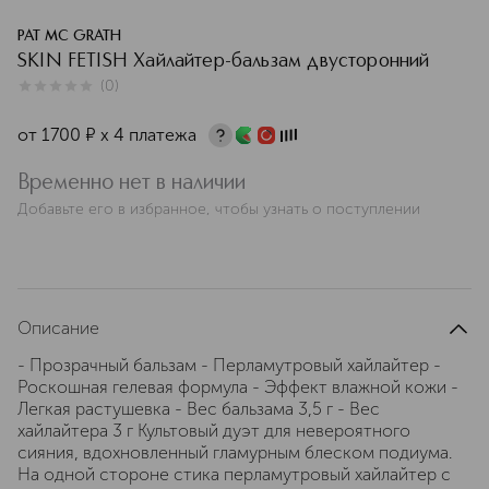
PAT MC GRATH
SKIN FETISH Хайлайтер-бальзам двусторонний
(
0
)
0
из
5
0
от
1700
¤
х 4 платежа
Временно нет в наличии
Добавьте его в избранное, чтобы узнать о поступлении
Описание
- Прозрачный бальзам - Перламутровый хайлайтер -
Роскошная гелевая формула - Эффект влажной кожи -
Легкая растушевка - Вес бальзама 3,5 г - Вес
хайлайтера 3 г Культовый дуэт для невероятного
сияния, вдохновленный гламурным блеском подиума.
На одной стороне стика перламутровый хайлайтер с