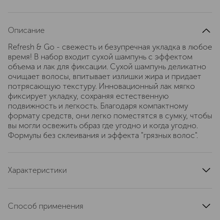
Описание
Refresh & Go - свежесть и безупречная укладка в любое
время! В набор входит сухой шампунь с эффектом
объема и лак для фиксации. Сухой шампунь деликатно
очищает волосы, впитывает излишки жира и придает
потрясающую текстуру. Инновационный лак мягко
фиксирует укладку, сохраняя естественную
подвижность и легкость. Благодаря компактному
формату средств, они легко поместятся в сумку, чтобы
вы могли освежить образ где угодно и когда угодно.
Формулы без склеивания и эффекта "грязных волос".
Характеристики
состав набора
Шампунь Сухой 50 мл + Лак для Волос 50 мл
Способ применения
страна производства
Соединенное Королевство