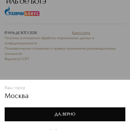
© ИЛЬ ДЕ БОТЭ
2026
Карта сайта
Политика в отношении обработки персональных данных и
конфиденциальности
Пользовательское соглашение и правила применения рекомендательных
технологий
Ведомость СОУТ
Ваш город
В КОРЗИНУ
КУПИТЬ СЕЙЧАС
Москва
Мы используем cookie-файлы и сервисы веб-аналитики. Они
необходимы для улучшения работы сайта. Подробнее –
OK
в
Политике конфиденциальности
ДА, ВЕРНО