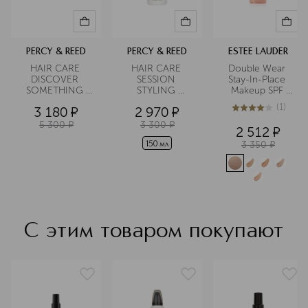
PERCY & REED
PERCY & REED
ESTEE LAUDER
HAIR CARE 
HAIR CARE 
Double Wear 
DISCOVER 
SESSION 
Stay-In-Place 
SOMETHING 
STYLING 
Makeup SPF 
WONDERFUL 
Спрей-
10/PA++ 
(
1
)
3 180
¤
2 970
¤
Набор
термозащита 
Устойчивый 
4
из
5
1
для волос
тональный крем 
5 300
¤
3 300
¤
2 512
¤
в дорожном 
3 350
¤
формате
150 мл
С этим товаром покупают