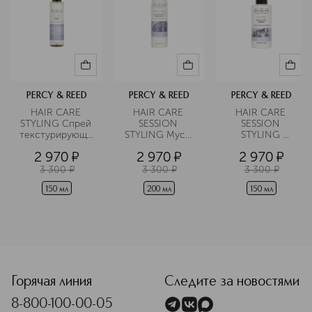
PERCY & REED
PERCY & REED
PERCY & REED
HAIR CARE 
HAIR CARE 
HAIR CARE 
STYLING Спрей 
SESSION 
SESSION 
текстурирующий
STYLING Мусс 
STYLING 
 для волос с 
для укладки 
Спрей-
2 970
¤
2 970
¤
2 970
¤
морской солью 
волос
термозащита 
для волос
3 300
¤
3 300
¤
3 300
¤
150 мл
200 мл
150 мл
<p class="MsoNormal"><span style="font-size: 12.0pt; lin
Горячая линия
Следите за новостями
8-800-100-00-05