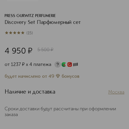
PRESS GURWITZ PERFUMERIE
Discovery Set Парфюмерный сет
(
15
)
5
из
5
15
4 950
¤
5 500
¤
от
1237
¤
х 4 платежа
будет начислено
от
49
бонусов
Наличие и доставка
Москва
Сроки доставки будут рассчитаны при оформлении
заказа