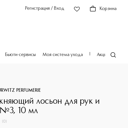
Регистрация / Вход
Корзина
Бьюти-сервисы
Моя система ухода
Акции
Театр
URWITZ PERFUMERIE
жняющий лосьон для рук и
 №3, 10 мл
(
0
)