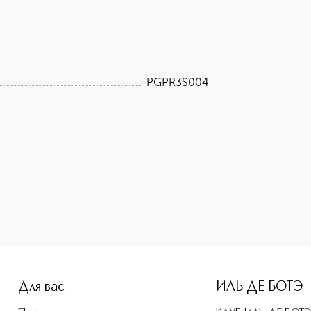
PGPR3S004
-height: 107%; color: #00b0f0;">Увлажняющий лосьон для ру
Для вас
ИЛЬ ДЕ БОТЭ