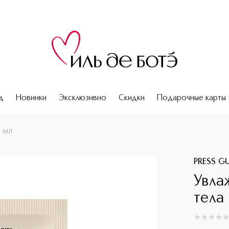
д
Новинки
Эксклюзивно
Скидки
Подарочные карты
 мл
PRESS G
Увла
тела
0
из
5
0