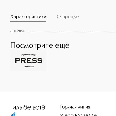
Характеристики
О Бренде
артикул
Посмотрите ещё
<p class="MsoNormal"><span style="font-size: 12.0pt; line
Горячая линия