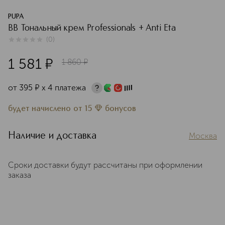
PUPA
BB Тональный крем Professionals + Anti Eta
(
0
)
0
из
5
0
1 581
¤
1 860
¤
от
395
¤
х 4 платежа
будет начислено
от
15
бонусов
Наличие и доставка
Москва
Сроки доставки будут рассчитаны при оформлении
заказа