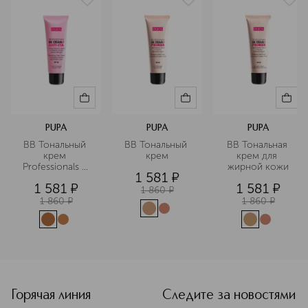
77492, 77499 (IRON OXIDES)
PUPA
PUPA
PUPA
BB Тональный 
ВВ Тональный 
BB Тональная 
крем 
крем
крем для 
Professionals + 
жирной кожи
1 581
¤
Anti Eta
1 581
¤
1 581
¤
1 860
¤
1 860
¤
1 860
¤
<p class="MsoNormal"><span style="font-size: 12.0pt; line-
Горячая линия
Следите за новостями