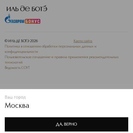
© ИЛЬ ДЕ БОТЭ
2026
Карта сайта
Политика в отношении обработки персональных данных и
конфиденциальности
Пользовательское соглашение и правила применения рекомендательных
технологий
Ведомость СОУТ
Ваш город
В КОРЗИНУ
КУПИТЬ СЕЙЧАС
Москва
Мы используем cookie-файлы и сервисы веб-аналитики. Они
необходимы для улучшения работы сайта. Подробнее –
OK
в
Политике конфиденциальности
ДА, ВЕРНО