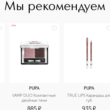
Мы рекомендуем
-45%
PUPA
PUPA
VAMP DUO Компактные 
TRUE LIPS Карандаш для
двойные тени
губ
885
¤
935
¤