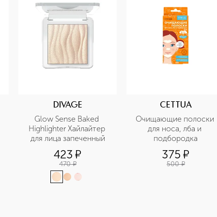
DIVAGE
CETTUA
Glow Sense Baked 
Очищающие полоски 
Highlighter Хайлайтер 
для носа, лба и 
для лица запеченный
подбородка
423
¤
375
¤
470
¤
500
¤