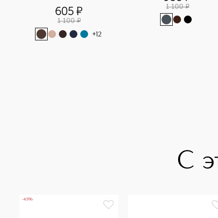
1 100
¤
605
¤
1 100
¤
+
12
С э
-45%