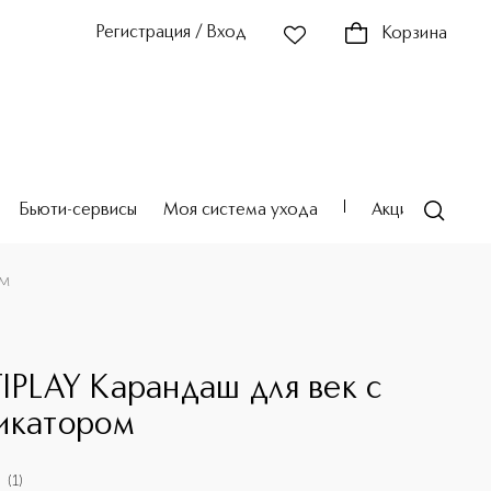
Регистрация / Вход
Корзина
Бьюти-сервисы
Моя система ухода
Акции
Театр
ом
IPLAY Карандаш для век с
икатором
(
1
)