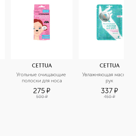
CETTUA
CETTUA
Угольные очищающие 
Увлажняющая маска для
полоски для носа
рук
275
¤
337
¤
500
¤
450
¤