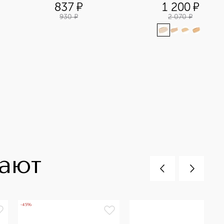
сывороткой, SPF 50
837
¤
1 200
¤
930
¤
2 070
¤
пают
-45%