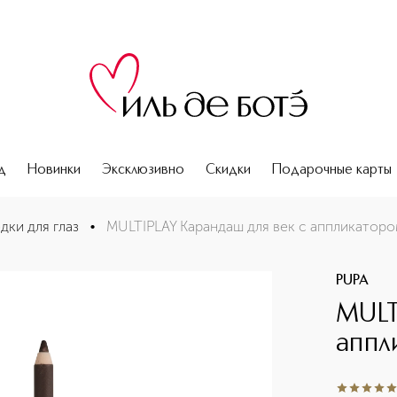
д
Новинки
Эксклюзивно
Скидки
Подарочные карты
дки для глаз
•
MULTIPLAY Карандаш для век с аппликатор
PUPA
MULT
аппл
5
из
5
1