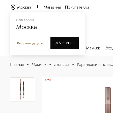
Москва
Магазины
Покупателям
Ваш город
Москва
ДА, ВЕРНО
Выбрать другой
Каталог
Бренды
Парфюмерия
Макияж
Ухо
MULTIPLAY Карандаш для век с аппликатором
Главная
•
Макияж
•
Для глаз
•
Карандаши и подво
Описание
Характеристики
-45%