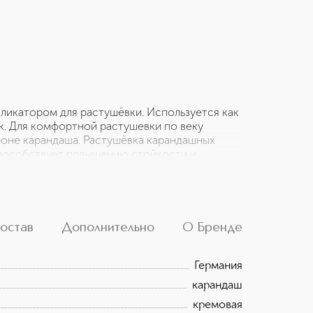
пликатором для растушёвки. Используется как
ок. Для комфортной растушевки по веку
оне карандаша. Растушёвка карандашных
способствует повышению стойкости и
т применяться при выполнении подводки
убины. Устойчивый (растушевать карандаш
смывается мягким средством для снятия
остав
Дополнительно
О Бренде
Германия
карандаш
кремовая