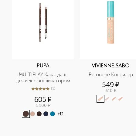
PUPA
VIVIENNE SABO
MULTIPLAY Карандаш 
Retouche Консилер
для век с аппликатором
549
¤
(
1
)
610
¤
5
из
5
1
605
¤
1 100
¤
+
12