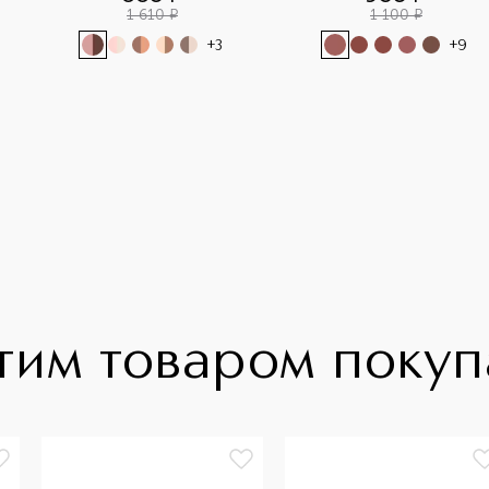
1 610
¤
1 100
¤
+
3
+
9
тим товаром поку