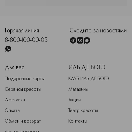
SODIUM DEHYDROACETATE,
TRIETHOXYCAPRYLYLSILANE, ALUMINUM HYDROXIDE,
BENZOIC ACID, PROPYLENE CARBONATE,
<p class="MsoNormal"><span style="font-size: 12.0pt; lin
DEHYDROACETIC ACID, DIMETHICONOL,
ETHYLHEXYLGLYCERIN
Горячая линия
Следите за новостями
8-800-100-00-05
Для вас
ИЛЬ ДЕ БОТЭ
Подарочные карты
КЛУБ ИЛЬ ДЕ БОТЭ
Сервисы красоты
Магазины
Доставка
Акции
Оплата
Театр красоты
Обмен и возврат
Контакты