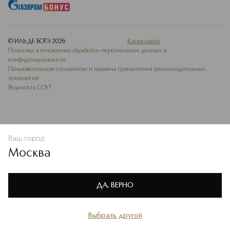
© ИЛЬ ДЕ БОТЭ
2026
Карта сайта
Политика в отношении обработки персональных данных и
конфиденциальности
Пользовательское соглашение и правила применения рекомендательных
технологий
Ведомость СОУТ
Ваш город
В КОРЗИНУ
КУПИТЬ СЕЙЧАС
Москва
Мы используем cookie-файлы и сервисы веб-аналитики. Они
необходимы для улучшения работы сайта. Подробнее –
OK
в
Политике конфиденциальности
ДА, ВЕРНО
Выбрать другой
Главная
Каталог
Избранное
Профиль
Корзина