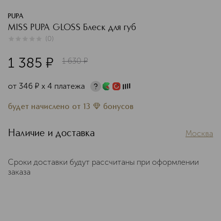
PUPA
MISS PUPA GLOSS Блеск для губ
(
0
)
0
из
5
0
1 385
¤
1 630
¤
от
346
¤
х 4 платежа
будет начислено
от
13
бонусов
Наличие и доставка
Москва
Сроки доставки будут рассчитаны при оформлении
заказа