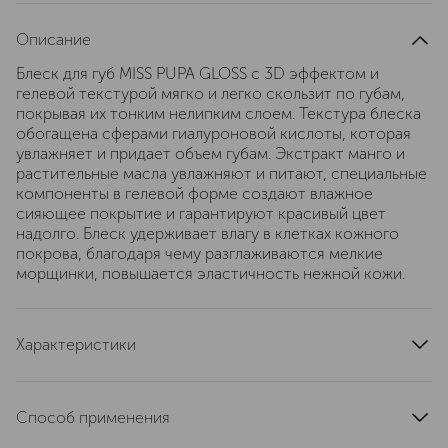
Описание
Блеск для губ MISS PUPA GLOSS с 3D эффектом и
гелевой текстурой мягко и легко скользит по губам,
покрывая их тонким нелипким слоем. Текстура блеска
обогащена сферами гиалуроновой кислоты, которая
увлажняет и придает объем губам. Экстракт манго и
растительные масла увлажняют и питают, специальные
компоненты в гелевой форме создают влажное
сияющее покрытие и гарантируют красивый цвет
надолго. Блеск удерживает влагу в клетках кожного
покрова, благодаря чему разглаживаются мелкие
морщинки, повышается эластичность нежной кожи.
Характеристики
область применения
губы
страна производства
Италия
Способ применения
тип продукта
блеск