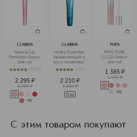
CLARINS
CLARINS
PUPA
Natural Lip 
Hydra-Essentiel 
MISS PUPA 
Perfector Блеск 
Увлажняющий и 
GLOSS Блеск 
для губ
восстанавливающий
для губ
 бальзам для губ
(
7542
)
(
357
)
1 385
¤
5
из
5
7542
5
из
5
357
1 630
¤
2 295
¤
2 210
¤
2 700
¤
2 600
¤
+
13
15 мл
+
11
С этим товаром покупают