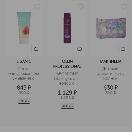
L SANIC
OLLIN
MARTINELIA
PROFESSIONAL
Пенка 
Детская 
очищающая для 
косметичка на 
MEGAPOLIS 
умывания с 
молнии 
Шампунь для 
экстрактом 
сиреневая
волос с 
845
¤
630
¤
арбуза
экстрактом 
1 129
¤
черного риса
890
¤
700
¤
1 255
¤
150 мл
400 мл
<p class="MsoNormal"><span style="font-size: 12.0pt; line