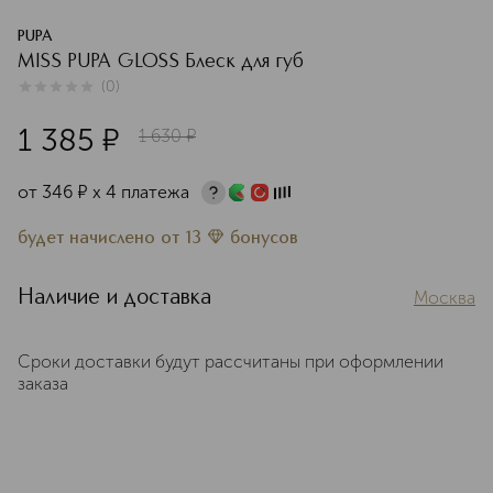
PUPA
MISS PUPA GLOSS Блеск для губ
(
0
)
0
из
5
0
1 385
¤
1 630
¤
от
346
¤
х 4 платежа
будет начислено
от
13
бонусов
Наличие и доставка
Москва
Сроки доставки будут рассчитаны при оформлении
заказа