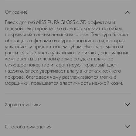
Описание
Блеск для губ MISS PUPA GLOSS с 3D эффектом и
гелевой текстурой мягко и легко скользит по губам,
покрывая их тонким нелипким слоем. Текстура блеска
обогащена сферами гиалуроновой кислоты, которая
увлажняет и придает объем губам. Экстракт манго и
растительные масла увлажняют и питают, специальные
компоненты в гелевой форме создают влажное
сияющее покрытие и гарантируют красивый цвет
надолго. Блеск удерживает влагу в клетках кожного
покрова, благодаря чему разглаживаются мелкие
морщинки, повышается эластичность нежной кожи.
Характеристики
область применения
губы
страна производства
Италия
Способ применения
тип продукта
блеск