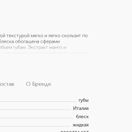
ой текстурой мягко и легко скользит по
 блеска обогащена сферами
бъем губам. Экстракт манго и
е компоненты в гелевой форме создают
ет надолго. Блеск удерживает влагу в
аются мелкие морщинки, повышается
остав
О Бренде
губы
Италия
блеск
жидкая