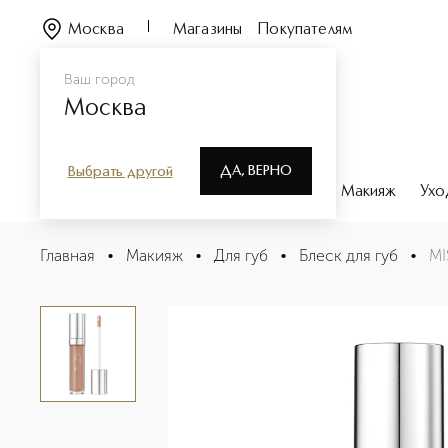
Москва
Магазины
Покупателям
Ваш город
Москва
ДА, ВЕРНО
Выбрать другой
Каталог
Бренды
Парфюмерия
Макияж
Ухо
MISS PUPA GLOSS Блеск для губ
Главная
•
Макияж
•
Для губ
•
Блеск для губ
•
MI
Описание
Характеристики