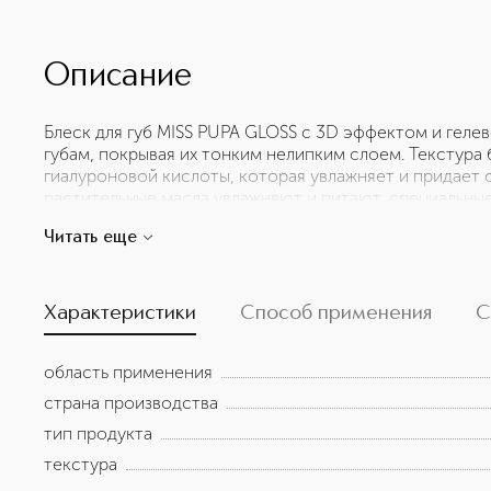
Описание
Блеск для губ MISS PUPA GLOSS с 3D эффектом и гелев
губам, покрывая их тонким нелипким слоем. Текстура
гиалуроновой кислоты, которая увлажняет и придает о
растительные масла увлажняют и питают, специальны
влажное сияющее покрытие и гарантируют красивый цв
Читать еще
клетках кожного покрова, благодаря чему разглажив
эластичность нежной кожи.
Характеристики
Способ применения
С
область применения
страна производства
тип продукта
текстура