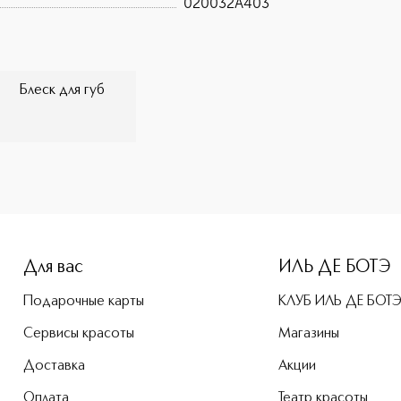
020032A403
Блеск для губ
-height: 107%; color: #00b0f0;">MISS PUPA GLOSS Блеск для
Для вас
ИЛЬ ДЕ БОТЭ
Подарочные карты
КЛУБ ИЛЬ ДЕ БОТ
Сервисы красоты
Магазины
Доставка
Акции
Оплата
Театр красоты