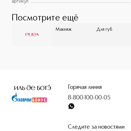
артикул
Посмотрите ещё
Макияж
Для губ
<p class="MsoNormal"><span style="font-size: 12.0pt; line
Горячая линия
8-800-100-00-05
Следите за новостями