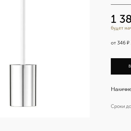
1 3
будет н
от
346
¤
В
Наличие
Сроки до