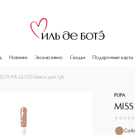
д
Новинки
Эксклюзивно
Скидки
Подарочные карты
SS PUPA GLOSS Блеск для губ
PUPA
MISS
0
из
5
0
Собл