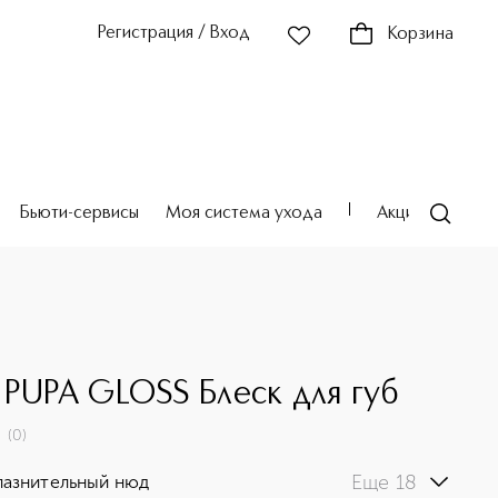
Регистрация / Вход
Корзина
Бьюти-сервисы
Моя система ухода
Акции
Театр
 PUPA GLOSS Блеск для губ
(
0
)
Еще 18
азнительный нюд